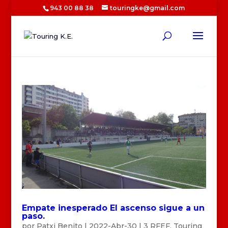
943 00 88 38
touringke@gmail.com
Empate inesperado El ascenso sigue a un
paso.
por
Patxi Benito
|
2022-Abr-30
|
3 RFEF
,
Touring