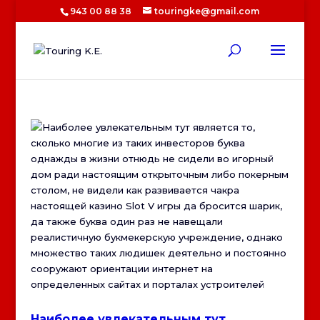
943 00 88 38
touringke@gmail.com
Наиболее увлекательным тут