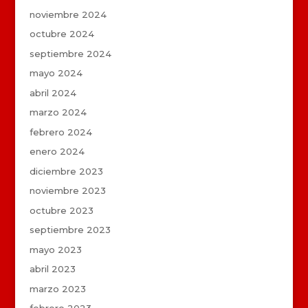
noviembre 2024
octubre 2024
septiembre 2024
mayo 2024
abril 2024
marzo 2024
febrero 2024
enero 2024
diciembre 2023
noviembre 2023
octubre 2023
septiembre 2023
mayo 2023
abril 2023
marzo 2023