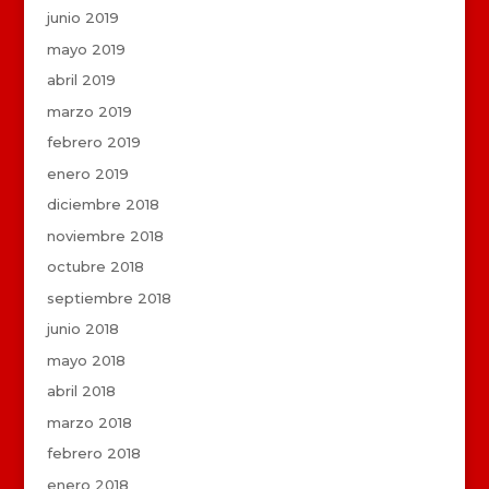
junio 2019
mayo 2019
abril 2019
marzo 2019
febrero 2019
enero 2019
diciembre 2018
noviembre 2018
octubre 2018
septiembre 2018
junio 2018
mayo 2018
abril 2018
marzo 2018
febrero 2018
enero 2018