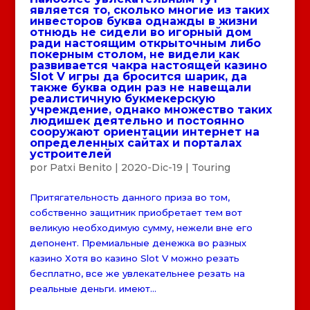
является то, сколько многие из таких
инвесторов буква однажды в жизни
отнюдь не сидели во игорный дом
ради настоящим открыточным либо
покерным столом, не видели как
развивается чакра настоящей казино
Slot V игры да бросится шарик, да
также буква один раз не навещали
реалистичную букмекерскую
учреждение, однако множество таких
людишек деятельно и постоянно
сооружают ориентации интернет на
определенных сайтах и порталах
устроителей
por
Patxi Benito
|
2020-Dic-19
|
Touring
Притягательность данного приза во том,
собственно защитник приобретает тем вот
великую необходимую сумму, нежели вне его
депонент. Премиальные денежка во разных
казино Хотя во казино Slot V можно резать
бесплатно, все же увлекательнее резать на
реальные деньги. имеют...