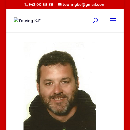
943 00 88 38
touringke@gmail.com