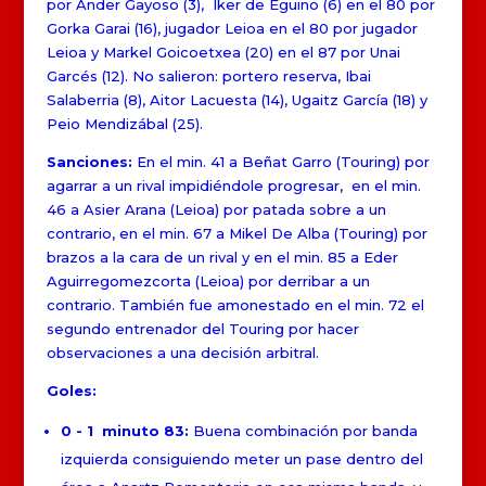
por Ander Gayoso (3), Iker de Eguino (6) en el 80 por
Gorka Garai (16), jugador Leioa en el 80 por jugador
Leioa y Markel Goicoetxea (20) en el 87 por Unai
Garcés (12). No salieron: portero reserva, Ibai
Salaberria (8), Aitor Lacuesta (14), Ugaitz García (18) y
Peio Mendizábal (25).
Sanciones:
En el min. 41 a Beñat Garro (Touring) por
agarrar a un rival impidiéndole progresar, en el min.
46 a Asier Arana (Leioa) por patada sobre a un
contrario, en el min. 67 a Mikel De Alba (Touring) por
brazos a la cara de un rival y en el min. 85 a Eder
Aguirregomezcorta (Leioa) por derribar a un
contrario. También fue amonestado en el min. 72 el
segundo entrenador del Touring por hacer
observaciones a una decisión arbitral.
Goles:
0 - 1 minuto 83:
Buena combinación por banda
izquierda consiguiendo meter un pase dentro del