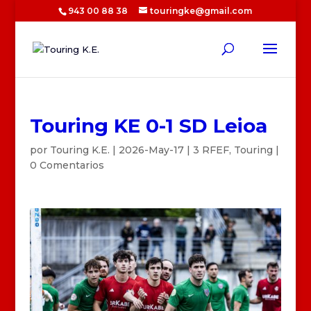
943 00 88 38
touringke@gmail.com
Touring KE 0-1 SD Leioa
por
Touring K.E.
|
2026-May-17
|
3 RFEF
,
Touring
|
0 Comentarios