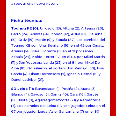
a repetir una nueva victoria.
Ficha técnica:
Touring KE (0):
Urrosolo (13), Altuna (2), Arteaga (20),
Garro (24), Arraras (14), Iriondo (12), Alsua (8), De Alba
(10), Ortiz (19), Martin (9) y Zabala (27). Los cambios del
Touring KE son: Unai Sevillano (16) en el 45 por Oinatz
Arraras (14), Mikel Llorente (11) en el 71 por Oihan
Zabala (27), Koldo Ferrer (17) en el 84 por Mikel Martin
(11) y Jon Yeabsera Landa (23) en el 84 por Mikel De
Alba (10). No salieron: el portero Jon Ramajo (30), Iosu
García (4), Oihan Dorronsoro (7), Ignacio Bernal (6) y
Danel Laskibar (21).
SD Leioa (1):
Barandiaran (1), Peciña (2), Arana (5),
Blanco (4), Gayoso (3), Gamiz (10), Garai (16), Garcés
(12), Juste (9), Aguirregomezcorta (21) y Rementeria
(7). Los cambios del Leioa SD son: jugador Leioa en el
67 por jugador Leioa, Asier Santamaria (7) en el 80