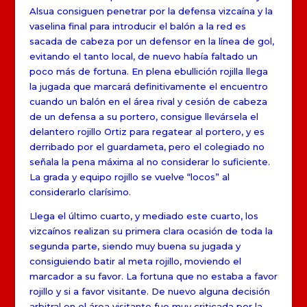
Alsua consiguen penetrar por la defensa vizcaína y la
vaselina final para introducir el balón a la red es
sacada de cabeza por un defensor en la línea de gol,
evitando el tanto local, de nuevo había faltado un
poco más de fortuna. En plena ebullición rojilla llega
la jugada que marcará definitivamente el encuentro
cuando un balón en el área rival y cesión de cabeza
de un defensa a su portero, consigue llevársela el
delantero rojillo Ortiz para regatear al portero, y es
derribado por el guardameta, pero el colegiado no
señala la pena máxima al no considerar lo suficiente.
La grada y equipo rojillo se vuelve “locos” al
considerarlo clarísimo.
Llega el último cuarto, y mediado este cuarto, los
vizcaínos realizan su primera clara ocasión de toda la
segunda parte, siendo muy buena su jugada y
consiguiendo batir al meta rojillo, moviendo el
marcador a su favor. La fortuna que no estaba a favor
rojillo y si a favor visitante. De nuevo alguna decisión
arbitral en el área visitante fue muy criticada por la