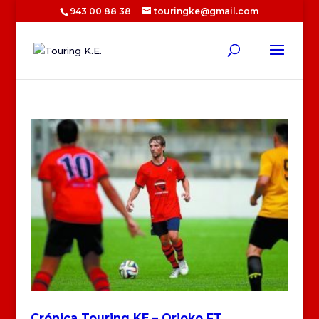
943 00 88 38
touringke@gmail.com
Crónica Touring KE – Orioko FT