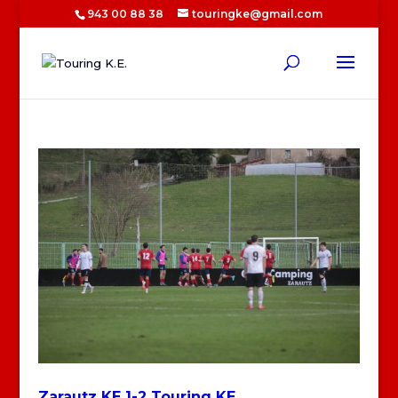
943 00 88 38
touringke@gmail.com
Zarautz KE 1-2 Touring KE