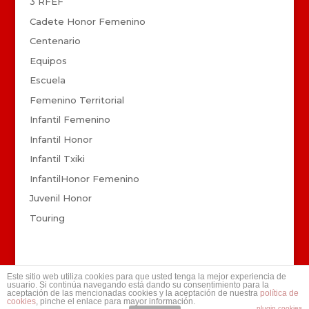
3 RFEF
Cadete Honor Femenino
Centenario
Equipos
Escuela
Femenino Territorial
Infantil Femenino
Infantil Honor
Infantil Txiki
InfantilHonor Femenino
Juvenil Honor
Touring
Este sitio web utiliza cookies para que usted tenga la mejor experiencia de
usuario. Si continúa navegando está dando su consentimiento para la
aceptación de las mencionadas cookies y la aceptación de nuestra
política de
cookies
, pinche el enlace para mayor información.
©
2026
TOURING, K.E. Desarrollo
Xanti Pablo
plugin cookies