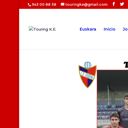
943 00 88 38
touringke@gmail.com
Euskara
Inicio
Jo