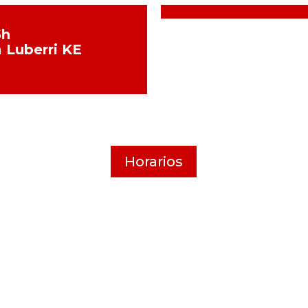
5h
a Luberri KE
Horarios