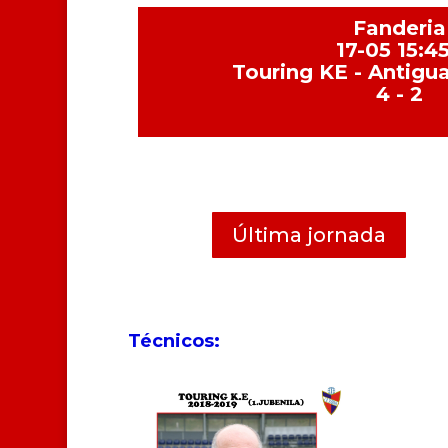
Fanderia
17-05 15:4
Touring KE - Antigu
4 - 2
Última jornada
Técnicos: