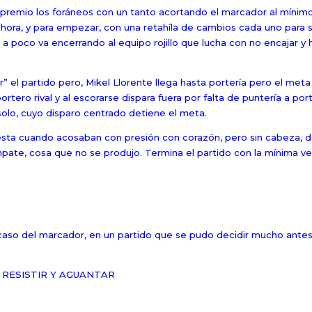
n premio los foráneos con un tanto acortando el marcador al mínim
ra, y para empezar, con una retahíla de cambios cada uno para s
a poco va encerrando al equipo rojillo que lucha con no encajar y h
 el partido pero, Mikel Llorente llega hasta portería pero el meta 
tero rival y al escorarse dispara fuera por falta de puntería a porte
solo, cuyo disparo centrado detiene el meta.
iesta cuando acosaban con presión con corazón, pero sin cabeza, de
mpate, cosa que no se produjo. Termina el partido con la mínima ve
escaso del marcador, en un partido que se pudo decidir mucho ante
, RESISTIR Y AGUANTAR