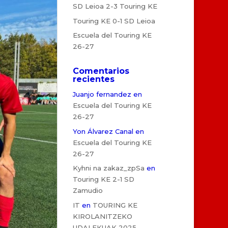
SD Leioa 2-3 Touring KE
Touring KE 0-1 SD Leioa
Escuela del Touring KE
26-27
Comentarios
recientes
Juanjo fernandez
en
Escuela del Touring KE
26-27
Yon Álvarez Canal
en
Escuela del Touring KE
26-27
Kyhni na zakaz_zpSa
en
Touring KE 2-1 SD
Zamudio
IT
en
TOURING KE
KIROLANITZEKO
UDALEKUAK 2025