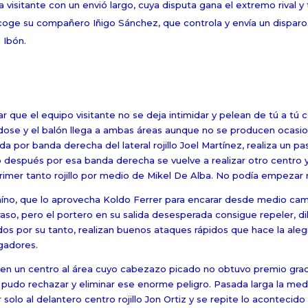
visitante con un envió largo, cuya disputa gana el extremo rival y tr
ecoge su compañero Iñigo Sánchez, que controla y envía un disparo
 Ibón.
que el equipo visitante no se deja intimidar y pelean de tú a tú 
ndose y el balón llega a ambas áreas aunque no se producen ocasio
a por banda derecha del lateral rojillo Joel Martínez, realiza un pa
 después por esa banda derecha se vuelve a realizar otro centro y
rimer tanto rojillo por medio de Mikel De Alba. No podía empezar m
aíno, que lo aprovecha Koldo Ferrer para encarar desde medio cam
raso, pero el portero en su salida desesperada consigue repeler, d
ados por su tanto, realizan buenos ataques rápidos que hace la aleg
ugadores.
 en un centro al área cuyo cabezazo picado no obtuvo premio grac
s pudo rechazar y eliminar ese enorme peligro. Pasada larga la med
 solo al delantero centro rojillo Jon Ortiz y se repite lo acontecido