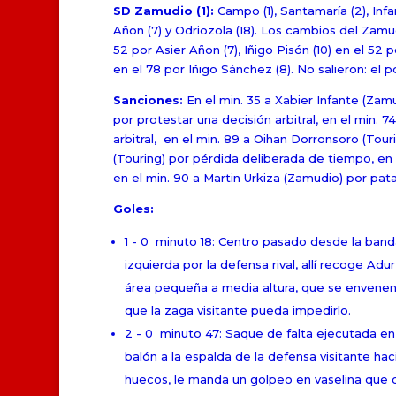
SD Zamudio (1):
Campo (1), Santamaría (2), Infan
Añon (7) y Odriozola (18). Los cambios del Zamudi
52 por Asier Añon (7), Iñigo Pisón (10) en el 52 po
en el 78 por Iñigo Sánchez (8). No salieron: el p
Sanciones:
En el min. 35 a Xabier Infante (Zamu
por protestar una decisión arbitral, en el min.
arbitral, en el min. 89 a Oihan Dorronsoro (Touri
(Touring) por pérdida deliberada de tiempo, en e
en el min. 90 a Martin Urkiza (Zamudio) por pat
Goles:
1 - 0 minuto 18: Centro pasado desde la band
izquierda por la defensa rival, allí recoge Ad
área pequeña a media altura, que se envenena,
que la zaga visitante pueda impedirlo.
2 - 0 minuto 47: Saque de falta ejecutada e
balón a la espalda de la defensa visitante hac
huecos, le manda un golpeo en vaselina que co