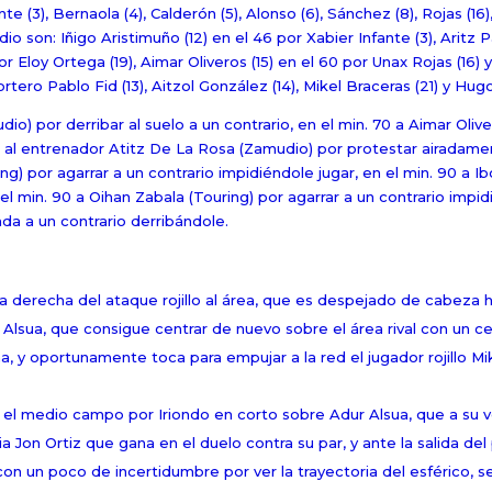
te (3), Bernaola (4), Calderón (5), Alonso (6), Sánchez (8), Rojas (16),
o son: Iñigo Aristimuño (12) en el 46 por Xabier Infante (3), Aritz P
r Eloy Ortega (19), Aimar Oliveros (15) en el 60 por Unax Rojas (16) y 
ortero Pablo Fid (13), Aitzol González (14), Mikel Braceras (21) y Hu
dio) por derribar al suelo a un contrario, en el min. 70 a Aimar Oliv
 74 al entrenador Atitz De La Rosa (Zamudio) por protestar airadam
ng) por agarrar a un contrario impidiéndole jugar, en el min. 90 a I
l min. 90 a Oihan Zabala (Touring) por agarrar a un contrario impid
ada a un contrario derribándole.
a derecha del ataque rojillo al área, que es despejado de cabeza h
ur Alsua, que consigue centrar de nuevo sobre el área rival con un c
 y oportunamente toca para empujar a la red el jugador rojillo Mi
n el medio campo por Iriondo en corto sobre Adur Alsua, que a su 
ia Jon Ortiz que gana en el duelo contra su par, y ante la salida del
n un poco de incertidumbre por ver la trayectoria del esférico, s