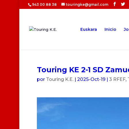
943 00 88 38
touringke@gmail.com
Euskara
Inicio
Jo
Touring KE 2-1 SD Zamu
por
Touring K.E.
|
2025-Oct-19
|
3 RFEF
,