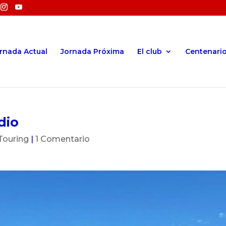
rnada Actual
Jornada Próxima
El club
Centenari
dio
Touring
|
1 Comentario