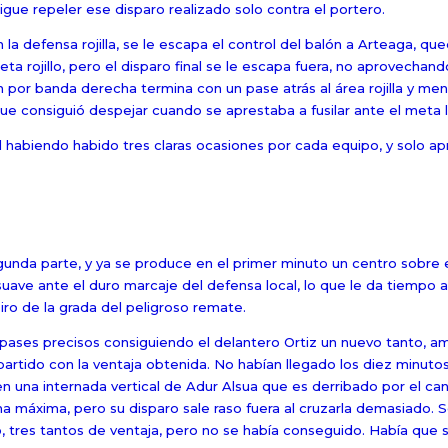
gue repeler ese disparo realizado solo contra el portero.
 la defensa rojilla, se le escapa el control del balón a Arteaga, qu
a rojillo, pero el disparo final se le escapa fuera, no aprovechan
por banda derecha termina con un pase atrás al área rojilla y men
ue consiguió despejar cuando se aprestaba a fusilar ante el meta l
al habiendo habido tres claras ocasiones por cada equipo, y solo 
unda parte, y ya se produce en el primer minuto un centro sobre el 
uave ante el duro marcaje del defensa local, lo que le da tiempo a
ro de la grada del peligroso remate.
e pases precisos consiguiendo el delantero Ortiz un nuevo tanto, am
l partido con la ventaja obtenida. No habían llegado los diez minuto
en una internada vertical de Adur Alsua que es derribado por el ca
pena máxima, pero su disparo sale raso fuera al cruzarla demasiado. 
, tres tantos de ventaja, pero no se había conseguido. Había que 