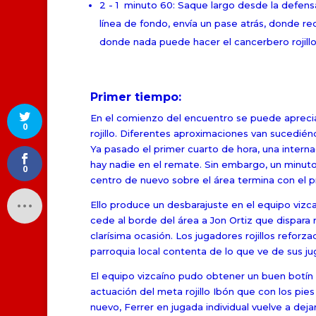
2 - 1 minuto 60: Saque largo desde la defensa 
línea de fondo, envía un pase atrás, donde r
donde nada puede hacer el cancerbero rojillo
Primer tiempo:
En el comienzo del encuentro se puede apreciar 
0
rojillo. Diferentes aproximaciones van sucedié
Ya pasado el primer cuarto de hora, una internad
hay nadie en el remate. Sin embargo, un minuto
0
centro de nuevo sobre el área termina con el p
Ello produce un desbarajuste en el equipo vizc
cede al borde del área a Jon Ortiz que dispara 
clarísima ocasión. Los jugadores rojillos reforz
parroquia local contenta de lo que ve de sus j
El equipo vizcaíno pudo obtener un buen botín
actuación del meta rojillo Ibón que con los pie
nuevo, Ferrer en jugada individual vuelve a dejar