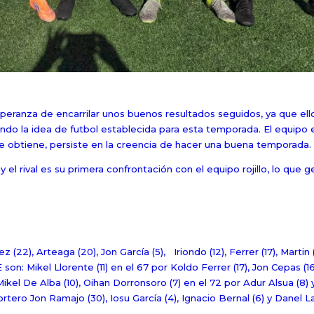
peranza de encarrilar unos buenos resultados seguidos, ya que ello
ndo la idea de futbol establecida para esta temporada. El equipo
se obtiene, persiste en la creencia de hacer una buena temporada.
 y el rival es su primera confrontación con el equipo rojillo, lo que
ez (22), Arteaga (20), Jon García (5), Iriondo (12), Ferrer (17), Martin 
 son: Mikel Llorente (11) en el 67 por Koldo Ferrer (17), Jon Cepas (1
Mikel De Alba (10), Oihan Dorronsoro (7) en el 72 por Adur Alsua (8) 
ortero Jon Ramajo (30), Iosu García (4), Ignacio Bernal (6) y Danel La