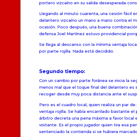
portero vizcaíno en su salida desesperada consi
Llegando al minuto cuarenta, una cesión fácil en
delantero vizcaíno un mano a mano contra el met
ocasión. Poco después, una buena combinación 
defensa Joel Martínez estuvo providencial porq
Se llega al descanso con la mínima ventaja loc
por parte rojilla. Nada está decidido.
Segundo tiempo:
Con un cambio por parte foránea se inicia la seg
menos mal que el toque final del delantero es s
recoger desde muy poca distancia ante el suspi
Pero es el cuadro local, quien realiza un par d
ventaja rojilla. Se había encarrilado bastante e
árbitro decreta una pena máxima a favor local 
visitante. Es el propio jugador quien tira esa 
sentenciado la contienda si se hubiera marcado