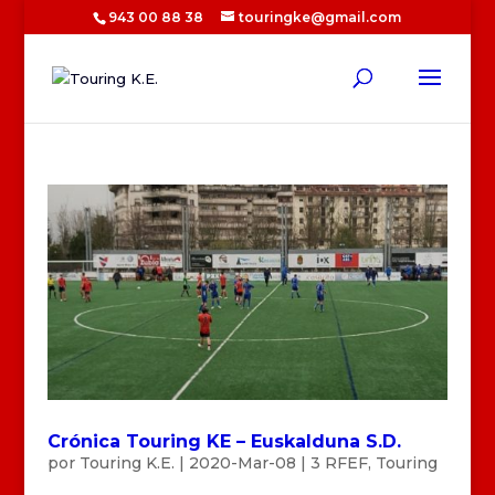
943 00 88 38
touringke@gmail.com
Crónica Touring KE – Euskalduna S.D.
por
Touring K.E.
|
2020-Mar-08
|
3 RFEF
,
Touring