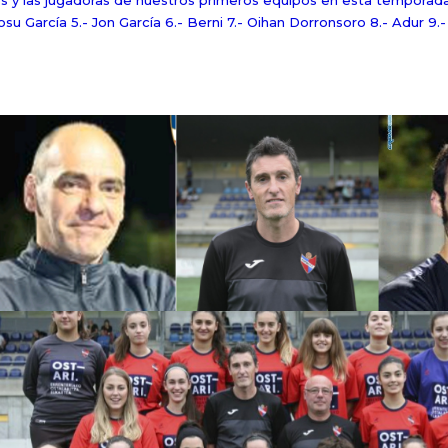
res y las jugadoras de nuestros primeros equipos en esta temporad
osu García 5.- Jon García 6.- Berni 7.- Oihan Dorronsoro 8.- Adur 9.- 