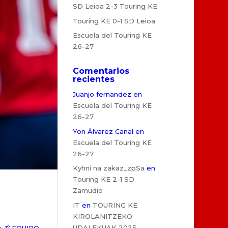
SD Leioa 2-3 Touring KE
Touring KE 0-1 SD Leioa
Escuela del Touring KE
26-27
Comentarios
recientes
Juanjo fernandez
en
Escuela del Touring KE
26-27
Yon Álvarez Canal
en
Escuela del Touring KE
26-27
Kyhni na zakaz_zpSa
en
Touring KE 2-1 SD
Zamudio
IT
en
TOURING KE
KIROLANITZEKO
UDALEKUAK 2025