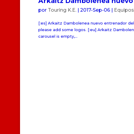
Arkaitz Dambolenea nuevo 
por
Touring K.E.
|
2017-Sep-06
|
Equipos
[:es] Arkaitz Dambolenea nuevo entrenador del 
please add some logos. [:eu] Arkaitz Dambolene
carousel is empty,...