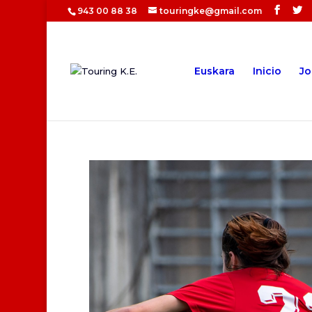
943 00 88 38
touringke@gmail.com
Euskara
Inicio
Jo