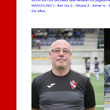
Estos son los dorsales que llevarán los jugado
MASCULINO 1.- Iker Iza 2.- Altuna 3.- Aimar 4.- I
De Alba...