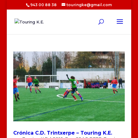
943 00 88 38
touringke@gmail.com
Crónica C.D. Trintxerpe – Touring K.E.