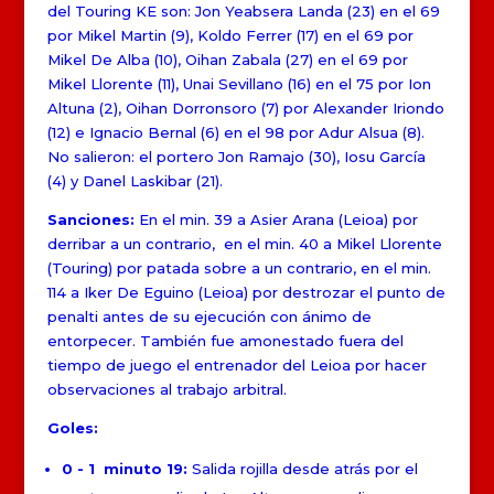
del Touring KE son: Jon Yeabsera Landa (23) en el 69
por Mikel Martin (9), Koldo Ferrer (17) en el 69 por
Mikel De Alba (10), Oihan Zabala (27) en el 69 por
Mikel Llorente (11), Unai Sevillano (16) en el 75 por Ion
Altuna (2), Oihan Dorronsoro (7) por Alexander Iriondo
(12) e Ignacio Bernal (6) en el 98 por Adur Alsua (8).
No salieron: el portero Jon Ramajo (30), Iosu García
(4) y Danel Laskibar (21).
Sanciones:
En el min. 39 a Asier Arana (Leioa) por
derribar a un contrario, en el min. 40 a Mikel Llorente
(Touring) por patada sobre a un contrario, en el min.
114 a Iker De Eguino (Leioa) por destrozar el punto de
penalti antes de su ejecución con ánimo de
entorpecer. También fue amonestado fuera del
tiempo de juego el entrenador del Leioa por hacer
observaciones al trabajo arbitral.
Goles:
0 - 1 minuto 19:
Salida rojilla desde atrás por el