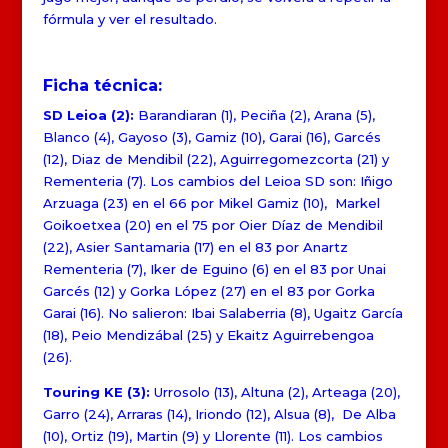
fórmula y ver el resultado.
Ficha técnica:
SD Leioa (2):
Barandiaran (1), Peciña (2), Arana (5),
Blanco (4), Gayoso (3), Gamiz (10), Garai (16), Garcés
(12), Diaz de Mendibil (22), Aguirregomezcorta (21) y
Rementeria (7). Los cambios del Leioa SD son: Iñigo
Arzuaga (23) en el 66 por Mikel Gamiz (10), Markel
Goikoetxea (20) en el 75 por Oier Díaz de Mendibil
(22), Asier Santamaria (17) en el 83 por Anartz
Rementeria (7), Iker de Eguino (6) en el 83 por Unai
Garcés (12) y Gorka López (27) en el 83 por Gorka
Garai (16). No salieron: Ibai Salaberria (8), Ugaitz García
(18), Peio Mendizábal (25) y Ekaitz Aguirrebengoa
(26).
Touring KE (3):
Urrosolo (13), Altuna (2), Arteaga (20),
Garro (24), Arraras (14), Iriondo (12), Alsua (8), De Alba
(10), Ortiz (19), Martin (9) y Llorente (11). Los cambios