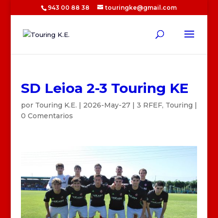
943 00 88 38
touringke@gmail.com
SD Leioa 2-3 Touring KE
por
Touring K.E.
|
2026-May-27
|
3 RFEF
,
Touring
|
0 Comentarios