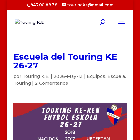
943 00 88 38
touringke@gmail.com
Escuela del Touring KE
26-27
por
Touring K.E.
|
2026-May-13
|
Equipos
,
Escuela
,
Touring
|
2 Comentarios