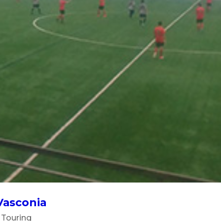
 Vasconia
,
Touring