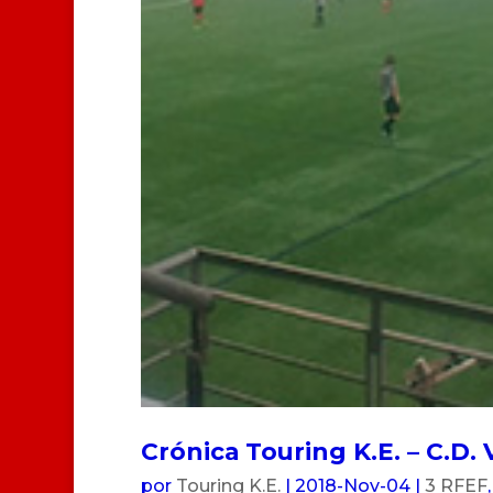
Crónica Touring K.E. – C.D.
por
Touring K.E.
|
2018-Nov-04
|
3 RFEF