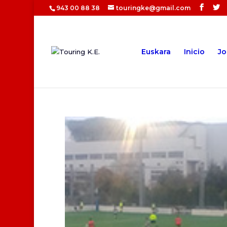
943 00 88 38
touringke@gmail.com
Euskara
Inicio
Jo