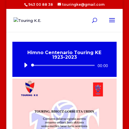
943 00 88 38
touringke@gmail.com
Himno Centenario Touring KE
1923-2023
Reproductor
00:00
de
audio