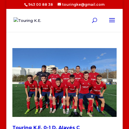
943 00 88 38
touringke@gmail.com
Touring K.E. 0-1 D. Alavés C