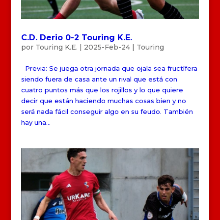
C.D. Derio 0-2 Touring K.E.
por
Touring K.E.
|
2025-Feb-24
|
Touring
Previa: Se juega otra jornada que ojala sea fructífera
siendo fuera de casa ante un rival que está con
cuatro puntos más que los rojillos y lo que quiere
decir que están haciendo muchas cosas bien y no
será nada fácil conseguir algo en su feudo. También
hay una...