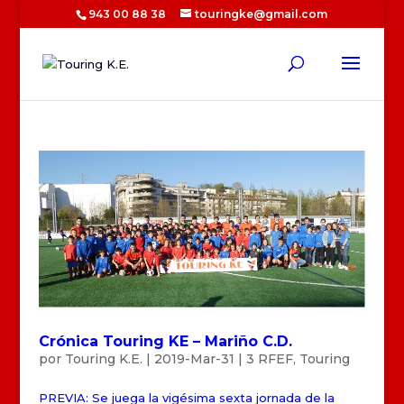
943 00 88 38
touringke@gmail.com
Crónica Touring KE – Mariño C.D.
por
Touring K.E.
|
2019-Mar-31
|
3 RFEF
,
Touring
PREVIA: Se juega la vigésima sexta jornada de la