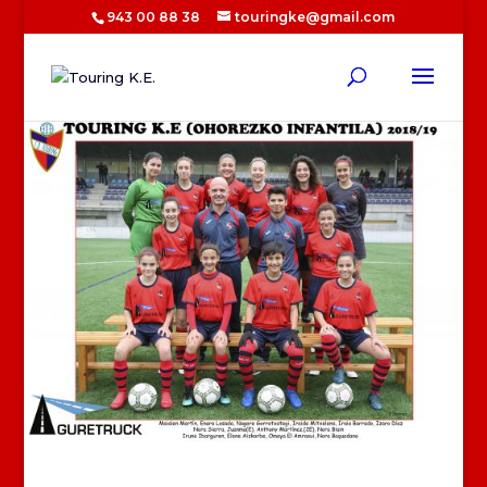
943 00 88 38
touringke@gmail.com