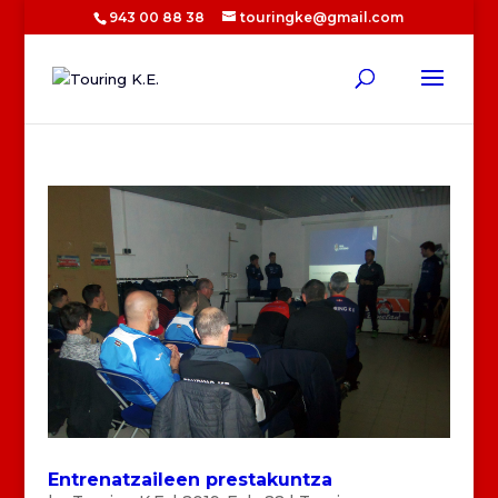
943 00 88 38
touringke@gmail.com
Entrenatzaileen prestakuntza