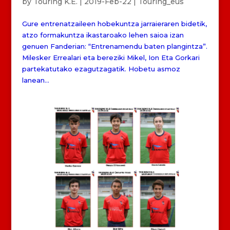
by
Touring K.E.
|
2019-Feb-22
|
Touring_eus
Gure entrenatzaileen hobekuntza jarraieraren bidetik,
atzo formakuntza ikastaroako lehen saioa izan
genuen Fanderian: “Entrenamendu baten plangintza”.
Milesker Errealari eta bereziki Mikel, Ion Eta Gorkari
partekatutako ezagutzagatik. Hobetu asmoz
lanean...