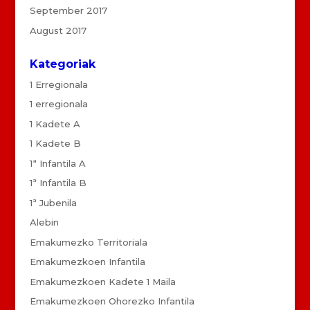
September 2017
August 2017
Kategoriak
1 Erregionala
1 erregionala
1 Kadete A
1 Kadete B
1ª Infantila A
1ª Infantila B
1ª Jubenila
Alebin
Emakumezko Territoriala
Emakumezkoen Infantila
Emakumezkoen Kadete 1 Maila
Emakumezkoen Ohorezko Infantila