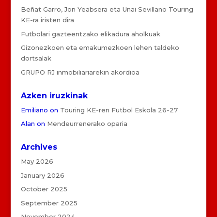
Beñat Garro, Jon Yeabsera eta Unai Sevillano Touring
KE-ra iristen dira
Futbolari gazteentzako elikadura aholkuak
Gizonezkoen eta emakumezkoen lehen taldeko
dortsalak
GRUPO RJ inmobiliariarekin akordioa
Azken iruzkinak
Emiliano
on
Touring KE-ren Futbol Eskola 26-27
Alan
on
Mendeurrenerako oparia
Archives
May 2026
January 2026
October 2025
September 2025
November 2024