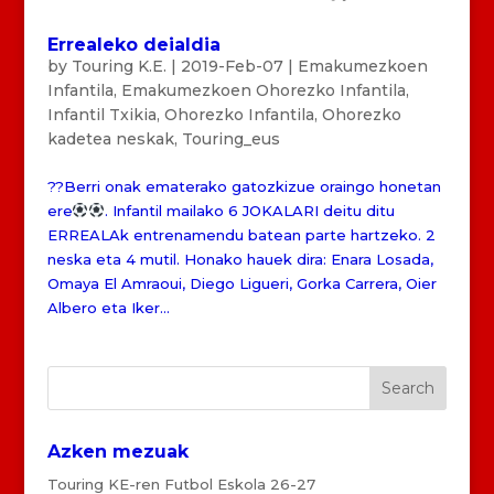
Errealeko deialdia
by
Touring K.E.
|
2019-Feb-07
|
Emakumezkoen
Infantila
,
Emakumezkoen Ohorezko Infantila
,
Infantil Txikia
,
Ohorezko Infantila
,
Ohorezko
kadetea neskak
,
Touring_eus
??Berri onak ematerako gatozkizue oraingo honetan
ere
. Infantil mailako 6 JOKALARI deitu ditu
ERREALAk entrenamendu batean parte hartzeko. 2
neska eta 4 mutil. Honako hauek dira: Enara Losada,
Omaya El Amraoui, Diego Ligueri, Gorka Carrera, Oier
Albero eta Iker...
Azken mezuak
Touring KE-ren Futbol Eskola 26-27