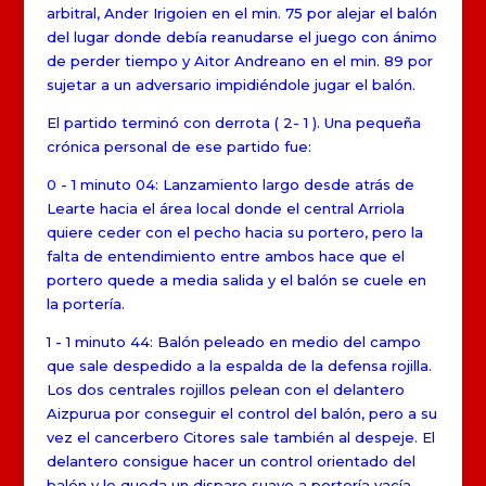
arbitral, Ander Irigoien en el min. 75 por alejar el balón
del lugar donde debía reanudarse el juego con ánimo
de perder tiempo y Aitor Andreano en el min. 89 por
sujetar a un adversario impidiéndole jugar el balón.
El partido terminó con derrota ( 2- 1 ). Una pequeña
crónica personal de ese partido fue:
0 - 1 minuto 04: Lanzamiento largo desde atrás de
Learte hacia el área local donde el central Arriola
quiere ceder con el pecho hacia su portero, pero la
falta de entendimiento entre ambos hace que el
portero quede a media salida y el balón se cuele en
la portería.
1 - 1 minuto 44: Balón peleado en medio del campo
que sale despedido a la espalda de la defensa rojilla.
Los dos centrales rojillos pelean con el delantero
Aizpurua por conseguir el control del balón, pero a su
vez el cancerbero Citores sale también al despeje. El
delantero consigue hacer un control orientado del
balón y le queda un disparo suave a portería vacía