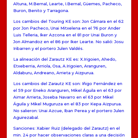
Altuna, M.Bernal, Learte, I.Bernal, Güemes, Pacheco,
Buron, Benito y Tarragona.
Los cambios del Touring KE son: Jon Cámara en el 62
por Jon Pacheco, Unai Mitxelena en el 76 por Ander
Luis Telleria, Iker Azcona en el 81 por Unai Buron y
Jon Almandoz en el 86 por Iker Learte. No salió: Josu
Iribarren y el portero Julen Valdés.
La alineación del Zarautz KE es: X.Irigoien, Ahedo,
Etxeberria, Arriola, Osa, A.Irigoien, Aranguren,
Aldaburu, Andreano, Arrieta y Aizpurua.
Los cambios del Zarautz KE son: Iñigo Fernández en
el 59 por Eneko Aranguren, Mikel Águila en el 63 por
Aimar Arrieta, Joseba Navarro en el 63 por Mikel
Águila y Mikel Muguruza en el 83 por Kepa Aizpurua.
No salieron: Unai Azcue, Iban Perea y el portero Julen
Aguirezabal.
Sanciones: Xabier Ruiz (delegado del Zarautz) en el
min. 24 por hacer observaciones claras a una decisión