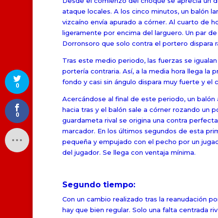
Desde el comienzo del choque se aprecia un dom
ataque locales. A los cinco minutos, un balón l
vizcaíno envía apurado a córner. Al cuarto de h
ligeramente por encima del larguero. Un par de
Dorronsoro que solo contra el portero dispara r
Tras este medio periodo, las fuerzas se igualan
portería contraria. Así, a la media hora llega l
fondo y casi sin ángulo dispara muy fuerte y el 
0
Acercándose al final de este periodo, un balón
hacia tras y el balón sale a córner rozando un 
0
guardameta rival se origina una contra perfecta 
marcador. En los últimos segundos de esta prim
pequeña y empujado con el pecho por un jugador 
del jugador. Se llega con ventaja mínima.
Segundo tiempo:
Con un cambio realizado tras la reanudación por 
hay que bien regular. Solo una falta centrada r