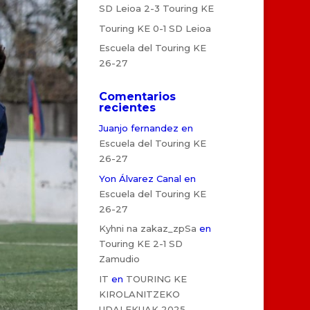
SD Leioa 2-3 Touring KE
Touring KE 0-1 SD Leioa
Escuela del Touring KE
26-27
Comentarios
recientes
Juanjo fernandez
en
Escuela del Touring KE
26-27
Yon Álvarez Canal
en
Escuela del Touring KE
26-27
Kyhni na zakaz_zpSa
en
Touring KE 2-1 SD
Zamudio
IT
en
TOURING KE
KIROLANITZEKO
UDALEKUAK 2025