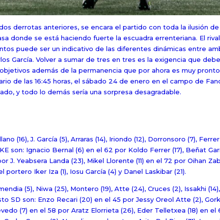
dos derrotas anteriores, se encara el partido con toda la ilusión d
a donde se está haciendo fuerte la escuadra errenteriana. El riva
untos puede ser un indicativo de las diferentes dinámicas entre am
los García. Volver a sumar de tres en tres es la exigencia que deb
objetivos además de la permanencia que por ahora es muy pronto pa
ario de las 16:45 horas, el sábado 24 de enero en el campo de Fande
tado, y todo lo demás sería una sorpresa desagradable.
ano (16), J. García (5), Arraras (14), Iriondo (12), Dorronsoro (7), Ferrer 
 KE son: Ignacio Bernal (6) en el 62 por Koldo Ferrer (17), Beñat Gar
 por J. Yeabsera Landa (23), Mikel Llorente (11) en el 72 por Oihan Za
el portero Iker Iza (1), Iosu García (4) y Danel Laskibar (21).
endia (5), Niwa (25), Montero (19), Atte (24), Cruces (2), Issakhi (14)
usto SD son: Enzo Recari (20) en el 45 por Jessy Oreol Atte (2), Go
vedo (7) en el 58 por Aratz Elorrieta (26), Eder Telletxea (18) en el