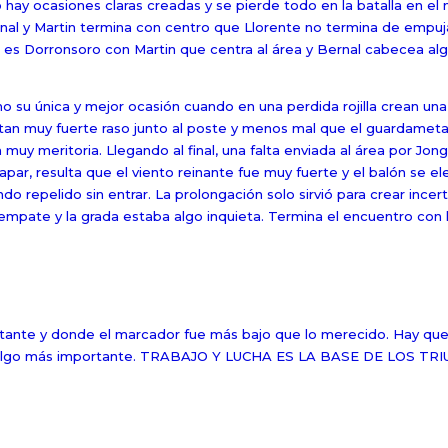
o hay ocasiones claras creadas y se pierde todo en la batalla en e
nal y Martin termina con centro que Llorente no termina de empuja
es Dorronsoro con Martin que centra al área y Bernal cabecea algo
íno su única y mejor ocasión cuando en una perdida rojilla crean un
tan muy fuerte raso junto al poste y menos mal que el guardameta
uy meritoria. Llegando al final, una falta enviada al área por Jong
rapar, resulta que el viento reinante fue muy fuerte y el balón se 
o repelido sin entrar. La prolongación solo sirvió para crear incer
l empate y la grada estaba algo inquieta. Termina el encuentro con l
ortante y donde el marcador fue más bajo que lo merecido. Hay que
 por algo más importante. TRABAJO Y LUCHA ES LA BASE DE LOS TR