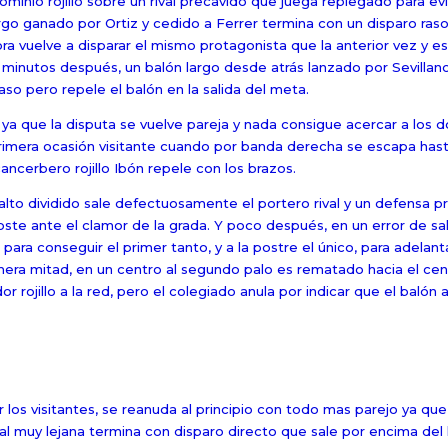
inio rojillo sobre un rival precavido que juega replegado para evi
argo ganado por Ortiz y cedido a Ferrer termina con un disparo ras
ora vuelve a disparar el mismo protagonista que la anterior vez y e
 minutos después, un balón largo desde atrás lanzado por Sevillano
aso pero repele el balón en la salida del meta.
 ya que la disputa se vuelve pareja y nada consigue acercar a los d
a primera ocasión visitante cuando por banda derecha se escapa hast
cancerbero rojillo Ibón repele con los brazos.
 alto dividido sale defectuosamente el portero rival y un defensa 
poste ante el clamor de la grada. Y poco después, en un error de sa
para conseguir el primer tanto, y a la postre el único, para adelant
era mitad, en un centro al segundo palo es rematado hacia el cen
rojillo a la red, pero el colegiado anula por indicar que el balón
los visitantes, se reanuda al principio con todo mas parejo ya que 
ival muy lejana termina con disparo directo que sale por encima del