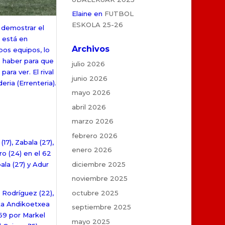
Elaine
en
FUTBOL
ESKOLA 25-26
e demostrar el
l está en
Archivos
bos equipos, lo
e haber para que
julio 2026
ra ver. El rival
junio 2026
ria (Errenteria).
mayo 2026
abril 2026
marzo 2026
febrero 2026
(17), Zabala (27),
enero 2026
ro (24) en el 62
diciembre 2025
bala (27) y Adur
noviembre 2025
octubre 2025
, Rodríguez (22),
rka Andikoetxea
septiembre 2025
 69 por Markel
mayo 2025