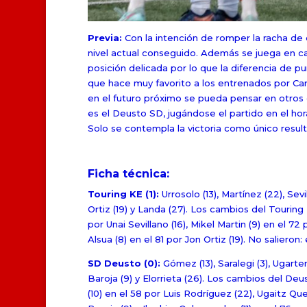
Previa:
Con la intención de romper la racha de 
nivel actual conseguido. Además se juega en cas
posición delicada por lo que la diferencia de p
que hace muy favorito a los entrenados por Car
en el futuro próximo se pueda pensar en otros 
es el Deusto SD, jugándose el partido en el hor
Solo se contempla la victoria como único resul
Ficha técnica:
Touring KE (1):
Urrosolo (13), Martínez (22), Sevill
Ortiz (19) y Landa (27). Los cambios del Touring
por Unai Sevillano (16), Mikel Martin (9) en el 72
Alsua (8) en el 81 por Jon Ortiz (19). No salieron: 
SD Deusto (0):
Gómez (13), Saralegi (3), Ugartem
Baroja (9) y Elorrieta (26). Los cambios del De
(10) en el 58 por Luis Rodríguez (22), Ugaitz Que