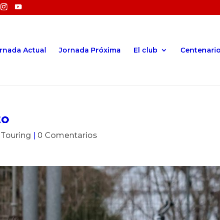
rnada Actual
Jornada Próxima
El club
Centenari
to
,
Touring
|
0 Comentarios