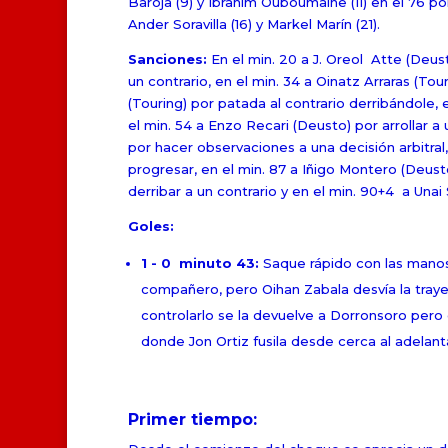
Baroja (9) y Ibrahim Ouboumalne (11) en el 76 por
Ander Soravilla (16) y Markel Marín (21).
Sanciones:
En el min. 20 a J. Oreol Atte (Deust
un contrario, en el min. 34 a Oinatz Arraras (Tou
(Touring) por patada al contrario derribándole,
el min. 54 a Enzo Recari (Deusto) por arrollar a 
por hacer observaciones a una decisión arbitral,
progresar, en el min. 87 a Iñigo Montero (Deusto
derribar a un contrario y en el min. 90+4 a Unai
Goles:
1 - 0 minuto 43:
Saque rápido con las manos
compañero, pero Oihan Zabala desvía la trayec
controlarlo se la devuelve a Dorronsoro pero
donde Jon Ortiz fusila desde cerca al adelanta
Primer tiempo: