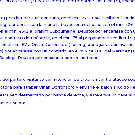
 Gorka Cruces (2). No salieron: el portero Aritz Del Pico (31), Imanol
o) por derribar a un contrario, en el min. 22 a Unai Sevillano (Tourin
ring) por cortar con la mano la trayectoria del balón, en el min. 45+
 en el min. 45+2 a Ibrahim Ouboumalne (Deusto) por encararse con u
un contrario derribándole, en el min. 75 al preparador físico Iker Iza
 en el min. 87 a Oihan Dorronsoro (Touring) por agarrar aun rival n
) por encararse con un contrario, en el min. 90+1 a Joel Martínez (T
 Saralegi (Deusto) por encararse con un contrario.
 del portero visitante con intención de crear un contra ataque so
toria para atrapar Oihan Dorronsoro y enviarle el balón a Koldo Fe
 esta vez desmarcado por banda derecha, y éste envía un pase al 
rse a su par.