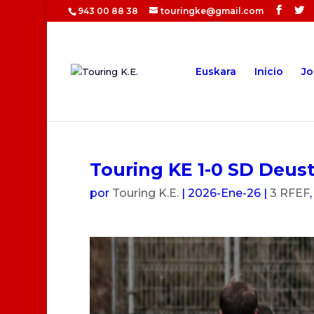
943 00 88 38
touringke@gmail.com
Euskara
Inicio
Jo
Touring KE 1-0 SD Deus
por
Touring K.E.
|
2026-Ene-26
|
3 RFEF