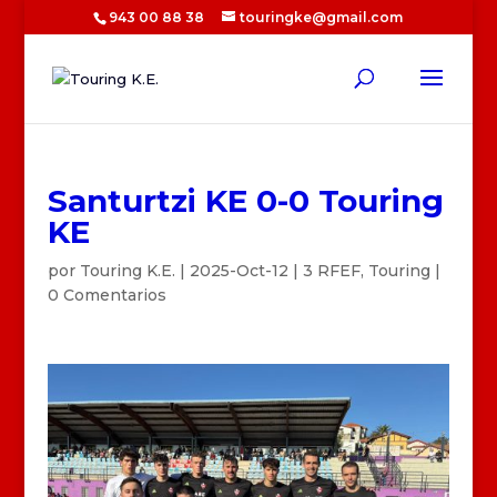
943 00 88 38
touringke@gmail.com
Santurtzi KE 0-0 Touring
KE
por
Touring K.E.
|
2025-Oct-12
|
3 RFEF
,
Touring
|
0 Comentarios