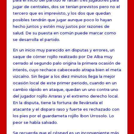
para el inicio del partido le faltan tres jugadores para
jugar de centrales, dos se tenían previstos pero no el
tercero que es imprevisto, y los dos que quedan
posibles tendrán que jugar aunque poco lo hayan
hecho juntos y estén muy justos por razones de
salud. De su puesta en común puede marcar como
se desarrolla el partido.
En un inicio muy parecido en disputas y errores, un
saque de córner rojillo realizado por De Alba muy
cerrado al segundo palo origina la primera ocasión de
interés, cuyo rechace cabeceado atrapa bien el meta
vizcaíno. Sin llegar a los diez minutos llega la mejor
ocasión local de este primer periodo, cuando en un
cambio rápido en ataque, quedan un uno contra uno
del jugador rojillo Arraras y el extremo derecho local.
En la disputa, tiene la fortuna de llevársela el
atacante y el disparo raso y fuerte es rechazado con
los pies por el guardameta rojillo Ibon Urrosolo. Lo
peor se había salvado.
Se recuerda que el césped es un inconveniente más