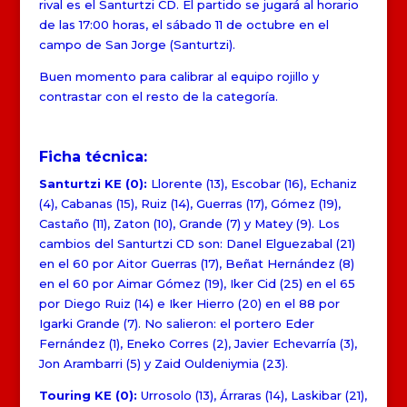
rival es el Santurtzi CD. El partido se jugará al horario
de las 17:00 horas, el sábado 11 de octubre en el
campo de San Jorge (Santurtzi).
Buen momento para calibrar al equipo rojillo y
contrastar con el resto de la categoría.
Ficha técnica:
Santurtzi KE (0):
Llorente (13), Escobar (16), Echaniz
(4), Cabanas (15), Ruiz (14), Guerras (17), Gómez (19),
Castaño (11), Zaton (10), Grande (7) y Matey (9). Los
cambios del Santurtzi CD son: Danel Elguezabal (21)
en el 60 por Aitor Guerras (17), Beñat Hernández (8)
en el 60 por Aimar Gómez (19), Iker Cid (25) en el 65
por Diego Ruiz (14) e Iker Hierro (20) en el 88 por
Igarki Grande (7). No salieron: el portero Eder
Fernández (1), Eneko Corres (2), Javier Echevarría (3),
Jon Arambarri (5) y Zaid Ouldeniymia (23).
Touring KE (0):
Urrosolo (13), Árraras (14), Laskibar (21),