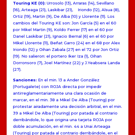
Touring KE (0):
Urrosolo (13), Arraras (14), Sevillano
(16), Arteaga (21), Laskibar (21), Iriondo (12), Alsua (8),
Ortiz (19), Martin (9), De Alba (10) y Llorente (11). Los
cambios del Touring KE son: Jon García (5) en el 60
por Mikel Martin (9), Koldo Ferrer (17) en el 60 por
Danel Laskibar (21), Ignacio Bernal (6) en el 60 por
Mikel Llorente (11), Beñat Garro (24) en el 68 por Alex
Iriondo (12) y Oihan Zabala (27) en el 72 por Jon Ortiz
(19). No salieron: el portero Iker Iza (1), Oihan
Dorronsoro (7), Joel Martínez (22) y J.Yeabsera Landa
(27).
Sanciones:
En el min. 13 a Ander González
(Portugalete) con ROJA directa por impedir
antirreglamentariamente una clara ocasión de
marcar, en el min. 38 a Mikel De Alba (Touring) por
protestar airadamente una decisión arbitral, en el min.
39 a Mikel De Alba (Touring) por patada al contrario
derribándole, lo que origina una tarjeta ROJA por
doble acumulación, en el min. 44 a Unai Arteaga
(Touring) por patada al contrario derribándole, en el