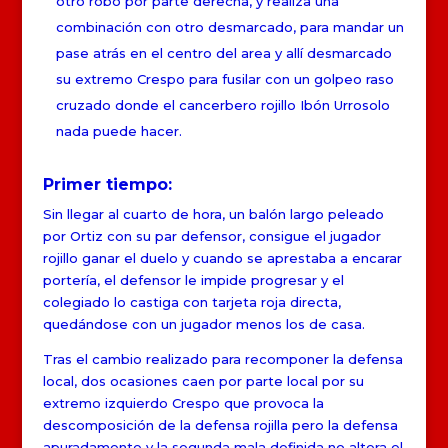
otro robo por parte derecha, y realiza una
combinación con otro desmarcado, para mandar un
pase atrás en el centro del area y allí desmarcado
su extremo Crespo para fusilar con un golpeo raso
cruzado donde el cancerbero rojillo Ibón Urrosolo
nada puede hacer.
Primer tiempo:
Sin llegar al cuarto de hora, un balón largo peleado
por Ortiz con su par defensor, consigue el jugador
rojillo ganar el duelo y cuando se aprestaba a encarar
portería, el defensor le impide progresar y el
colegiado lo castiga con tarjeta roja directa,
quedándose con un jugador menos los de casa.
Tras el cambio realizado para recomponer la defensa
local, dos ocasiones caen por parte local por su
extremo izquierdo Crespo que provoca la
descomposición de la defensa rojilla pero la defensa
apuradamente y la segunda mala definida no altera el