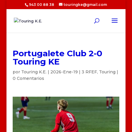
943 00 88 38
touringke@gmail.com
Portugalete Club 2-0
Touring KE
por
Touring K.E.
|
2026-Ene-19
|
3 RFEF
,
Touring
|
0 Comentarios