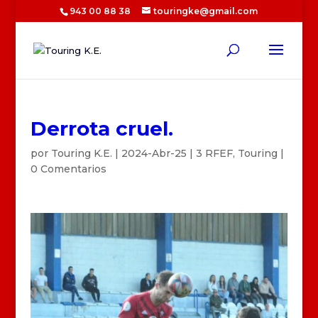
943 00 88 38
touringke@gmail.com
Derrota cruel.
por
Touring K.E.
|
2024-Abr-25
|
3 RFEF
,
Touring
|
0 Comentarios