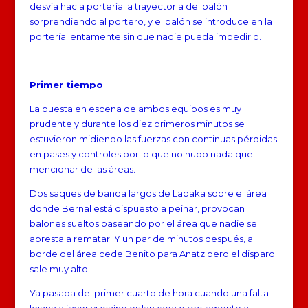
desvía hacia portería la trayectoria del balón
sorprendiendo al portero, y el balón se introduce en la
portería lentamente sin que nadie pueda impedirlo.
Primer tiempo
:
La puesta en escena de ambos equipos es muy
prudente y durante los diez primeros minutos se
estuvieron midiendo las fuerzas con continuas pérdidas
en pases y controles por lo que no hubo nada que
mencionar de las áreas.
Dos saques de banda largos de Labaka sobre el área
donde Bernal está dispuesto a peinar, provocan
balones sueltos paseando por el área que nadie se
apresta a rematar. Y un par de minutos después, al
borde del área cede Benito para Anatz pero el disparo
sale muy alto.
Ya pasaba del primer cuarto de hora cuando una falta
lejana a favor vizcaíno es lanzada directamente a