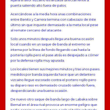
puerta saliendo alto fuera de palos.
Acercándose a la media hora unas combinaciones
entre Benito y Carrera termina con cabezazo de éste
último sin que inquiete demasiado a la meta local pese
al remate cercano del atacante.
Solo unos minutos después llega una buena ocasión
local cuando en un saque de banda al extremo se
interna por la línea de fondo llegando casi hasta la
portería rojilla pero el pase atrás es despejado a córner
por la defensa rojilla muy apurada.
Los locales tienen sus mejores minutos y tras unos pases
medidos por banda izquierda hace que un delantero
vizcaíno llegue escorado contra el portero rojillo pero
su disparo raso es demasiado cruzado saliendo fuera,
desperdiciando una buena ocasión.
De nuevo otro saque de banda largo de Labaka sobre
Bernal en el área rival provoca un enorme peligro que
nadie consigue rematar pese a salir el balón rebotado