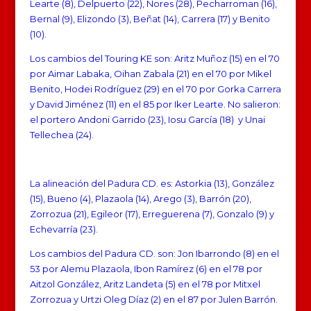
Learte (8), Delpuerto (22), Nores (28), Pecharroman (16),
Bernal (9), Elizondo (3), Beñat (14), Carrera (17) y Benito
(10).
Los cambios del Touring KE son: Aritz Muñoz (15) en el 70
por Aimar Labaka, Oihan Zabala (21) en el 70 por Mikel
Benito, Hodei Rodríguez (29) en el 70 por Gorka Carrera
y David Jiménez (11) en el 85 por Iker Learte. No salieron:
el portero Andoni Garrido (23), Iosu García (18) y Unai
Tellechea (24).
La alineación del Padura CD. es: Astorkia (13), González
(15), Bueno (4), Plazaola (14), Arego (3), Barrón (20),
Zorrozua (21), Egileor (17), Erreguerena (7), Gonzalo (9) y
Echevarría (23).
Los cambios del Padura CD. son: Jon Ibarrondo (8) en el
53 por Alemu Plazaola, Ibon Ramírez (6) en el 78 por
Aitzol González, Aritz Landeta (5) en el 78 por Mitxel
Zorrozua y Urtzi Oleg Díaz (2) en el 87 por Julen Barrón.