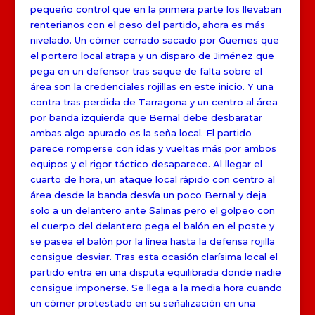
pequeño control que en la primera parte los llevaban
renterianos con el peso del partido, ahora es más
nivelado. Un córner cerrado sacado por Güemes que
el portero local atrapa y un disparo de Jiménez que
pega en un defensor tras saque de falta sobre el
área son la credenciales rojillas en este inicio. Y una
contra tras perdida de Tarragona y un centro al área
por banda izquierda que Bernal debe desbaratar
ambas algo apurado es la seña local. El partido
parece romperse con idas y vueltas más por ambos
equipos y el rigor táctico desaparece. Al llegar el
cuarto de hora, un ataque local rápido con centro al
área desde la banda desvía un poco Bernal y deja
solo a un delantero ante Salinas pero el golpeo con
el cuerpo del delantero pega el balón en el poste y
se pasea el balón por la línea hasta la defensa rojilla
consigue desviar. Tras esta ocasión clarísima local el
partido entra en una disputa equilibrada donde nadie
consigue imponerse. Se llega a la media hora cuando
un córner protestado en su señalización en una