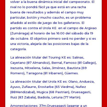
volver a la buena dinámica inicial del campeonato. El
rival no lo pondrá fácil ya que está en una racha
buena de resultados y además el campo muy
particular, botón y mucho caucho, es un problema
añadido al estilo de juego de los galleteros. El
partido es contra el Urola KE en el campo de Argixao
(Zumárraga) al horario de las 16:00 del sábado día 19
de octubre. El objetivo primero será no perder y si es
una victoria, alejaría de las posiciones bajas de la
categoría.
La alineación titular del Touring KE es: Salinas,
Cayetano (87 Almandoz), Bernal, Famoso (81 Gallego),
Irazusta, Mitxelena, Salas, Jiménez, Bautista (69
Romero), Tarragona (81 Iribarren), Güemes.
La alineación titular del Urola KE es: Olano, Andueza,
Ayuso, Zufiaurre, Erostarbe (65 Viedma), Nuñez
(88Mendizabal), Mugica (68 Pastrian), Oruesagasti,
Ruiz (83 Zabala), Badiola, Leturia (77 Martin).
Amonestaciones: 37m.Oruesagasti (agarrar a un