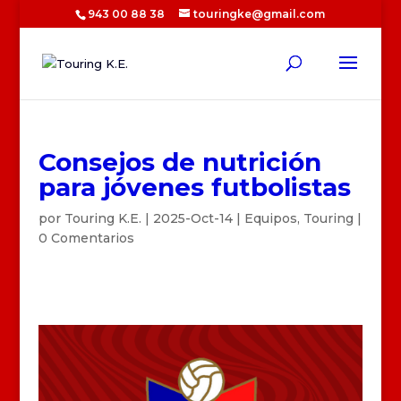
943 00 88 38
touringke@gmail.com
Consejos de nutrición
para jóvenes futbolistas
por
Touring K.E.
|
2025-Oct-14
|
Equipos
,
Touring
|
0 Comentarios