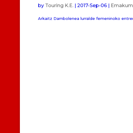
by
Touring K.E.
|
2017-Sep-06
|
Emakumez
Arkaitz Dambolenea lurralde femeninoko entrena