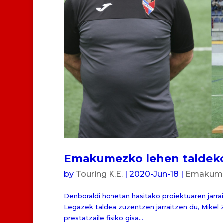
Emakumezko lehen taldeko
by
Touring K.E.
|
2020-Jun-18
|
Emakumez
Denboraldi honetan hasitako proiektuaren jarr
Legazek taldea zuzentzen jarraitzen du, Mikel Z
prestatzaile fisiko gisa...