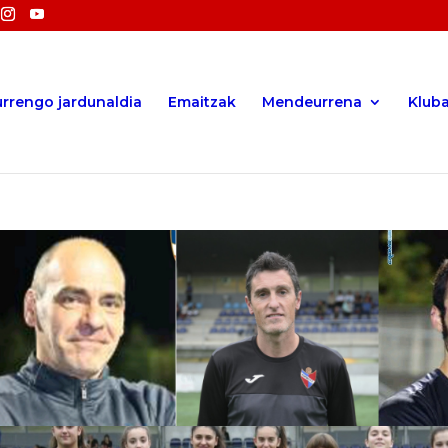
rrengo jardunaldia
Emaitzak
Mendeurrena
Klub