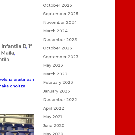
October 2025
September 2025
November 2024
March 2024
December 2023
ª Infantila B
,
1ª
October 2023
Maila
,
September 2023
tila
,
May 2023
March 2023
elena eraikinean
February 2023
naka oholtza
January 2023
December 2022
April 2022
May 2021
June 2020
May 2020