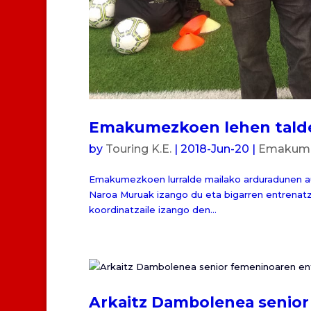
Emakumezkoen lehen taldek
by
Touring K.E.
|
2018-Jun-20
|
Emakumez
Emakumezkoen lurralde mailako arduradunen aur
Naroa Muruak izango du eta bigarren entrenatz
koordinatzaile izango den...
Arkaitz Dambolenea senior