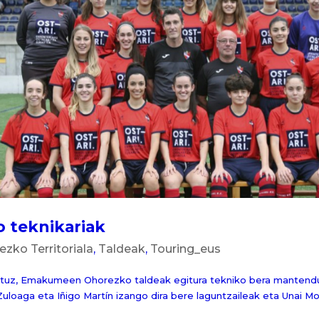
 teknikariak
ko Territoriala
,
Taldeak
,
Touring_eus
aituz, Emakumeen Ohorezko taldeak egitura tekniko bera mantendu
uloaga eta Iñigo Martín izango dira bere laguntzaileak eta Unai M