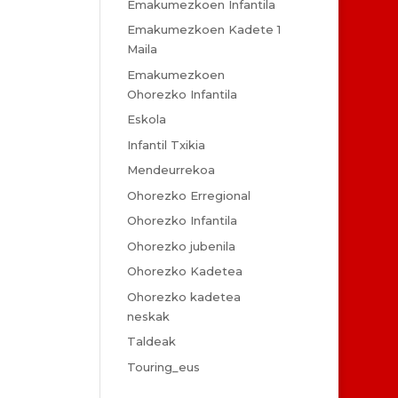
Emakumezkoen Infantila
Emakumezkoen Kadete 1
Maila
Emakumezkoen
Ohorezko Infantila
Eskola
Infantil Txikia
Mendeurrekoa
Ohorezko Erregional
Ohorezko Infantila
Ohorezko jubenila
Ohorezko Kadetea
Ohorezko kadetea
neskak
Taldeak
Touring_eus