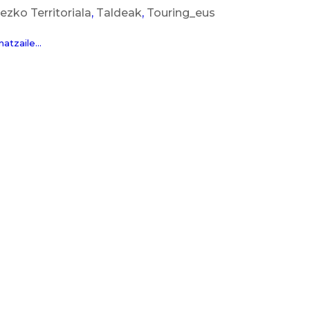
ko Territoriala
,
Taldeak
,
Touring_eus
tzaile...