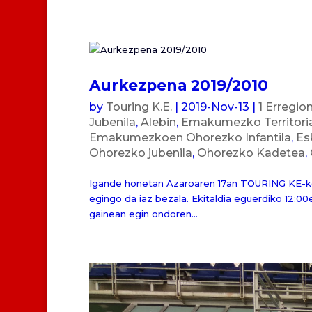
Aurkezpena 2019/2010
by
Touring K.E.
|
2019-Nov-13
|
1 Erregio
Jubenila
,
Alebin
,
Emakumezko Territori
Emakumezkoen Ohorezko Infantila
,
Es
Ohorezko jubenila
,
Ohorezko Kadetea
,
Igande honetan Azaroaren 17an TOURING KE-ko t
egingo da iaz bezala. Ekitaldia eguerdiko 12:
gainean egin ondoren...