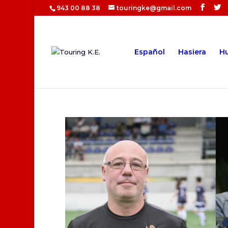
943 00 88 38
touringke@gmail.com
Español
Hasiera
Hu