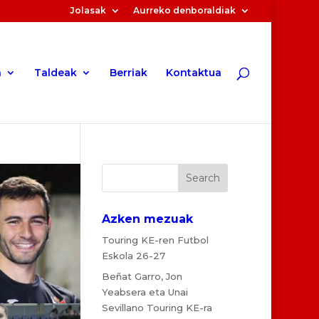
Jolasak
Aurreko denboraldiak
a
Taldeak
Berriak
Kontaktua
Azken mezuak
Touring KE-ren Futbol
Eskola 26-27
Beñat Garro, Jon
Yeabsera eta Unai
Sevillano Touring KE-ra