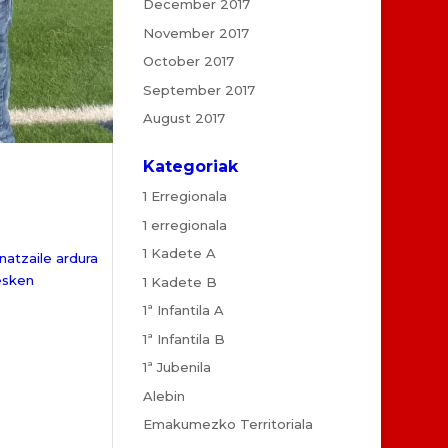
December 2017
November 2017
October 2017
September 2017
August 2017
Kategoriak
1 Erregionala
1 erregionala
1 Kadete A
atzaile ardura
esken
1 Kadete B
1ª Infantila A
1ª Infantila B
1ª Jubenila
Alebin
Emakumezko Territoriala