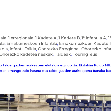
nala
,
1 erregionala
,
1 Kadete A
,
1 Kadete B
,
1ª Infantila A
,
1
ala
,
Emakumezkoen Infantila
,
Emakumezkoen Kadete 1 
kola
,
Infantil Txikia
,
Ohorezko Erregional
,
Ohorezko Infan
Ohorezko kadetea neskak
,
Taldeak
,
Touring_eus
alde guztien aurkezpen ekitaldia egingo da. Ekitaldia Koldo MItx
00etan emango zaio hasera eta talde guztien aurkezpena banaka ba