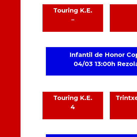
Touring K.E.
–
Infantil de Honor Co
04/03 13:00h Rezol
Touring K.E.
Trintx
4