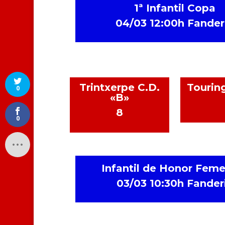
1ª Infantil Copa
04/03 12:00h Fander
Trintxerpe C.D.
Touring
0
«B»
8
0
Infantil de Honor Fem
03/03 10:30h Fander