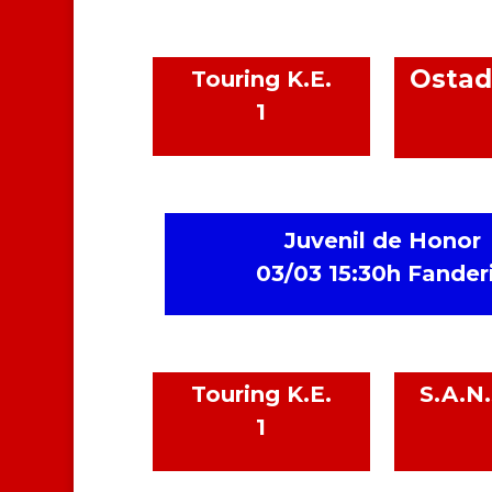
Ostada
Touring K.E.
1
Juvenil de Honor
03/03 15:30h Fander
Touring K.E.
S.A.N.
1