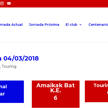
rnada Actual
Jornada Próxima
El club
Centenari
a 04/03/2018
,
Touring
Amaikak Bat
Touri
nal
K.E.
ar
6