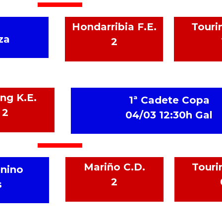
Hondarribia F.E.
Touri
za
2
ng K.E.
1ª Cadete Copa
2
04
/03 12:30h Gal
Mariño C.D.
Touri
nino
2
s