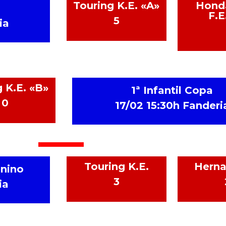
Touring K.E. «A»
Honda
F.E
5
ia
 K.E. «B»
1ª Infantil Copa
0
17/02 15:30h Fanderi
Touring K.E.
Herna
enino
3
ia