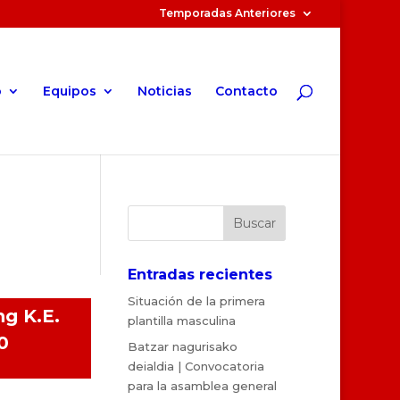
Temporadas Anteriores
o
Equipos
Noticias
Contacto
Entradas recientes
Situación de la primera
ng K.E.
plantilla masculina
0
Batzar nagurisako
deialdia | Convocatoria
para la asamblea general