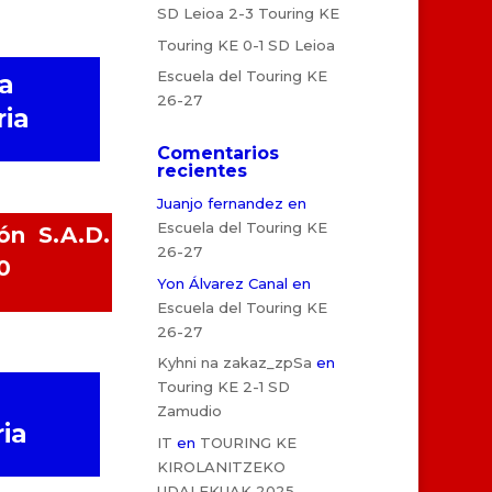
SD Leioa 2-3 Touring KE
Touring KE 0-1 SD Leioa
Escuela del Touring KE
a
26-27
ria
Comentarios
recientes
Juanjo fernandez
en
Escuela del Touring KE
ón S.A.D.
26-27
0
Yon Álvarez Canal
en
Escuela del Touring KE
26-27
Kyhni na zakaz_zpSa
en
Touring KE 2-1 SD
Zamudio
ia
IT
en
TOURING KE
KIROLANITZEKO
UDALEKUAK 2025