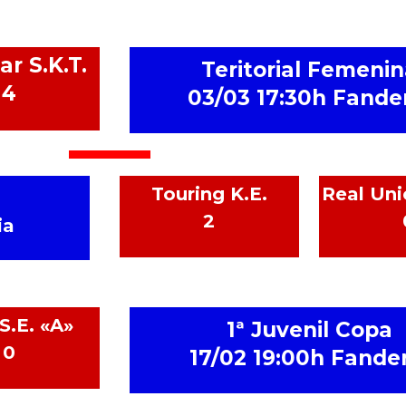
r S.K.T.
Teritorial Femenin
4
03/03 17:30h Fande
Touring K.E.
Real Uni
2
ia
S.E. «A»
1ª Juvenil Copa
0
17/02 19:00h Fander