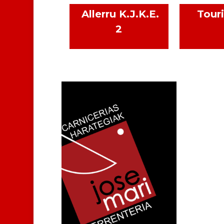
Allerru K.J.K.E.
Touri
2