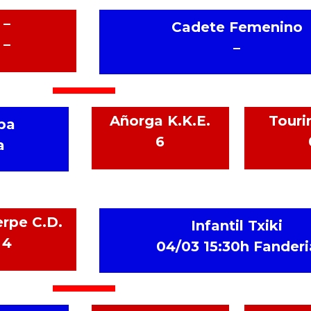
–
Cadete Femenino
–
–
Añorga K.K.E.
Touri
pa
6
a
erpe C.D.
Infantil Txiki
4
04/03 15:30h Fanderi