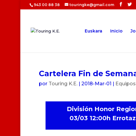
943 00 88 38
touringke@gmail.com
Euskara
Inicio
Jo
Cartelera Fin de Seman
por
Touring K.E.
|
2018-Mar-01
|
Equipos
División Honor Regio
03/03 12:00h Errotaz