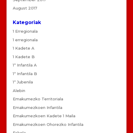
August 2017
Kategoriak
1 Erregionala
1 erregionala
1 Kadete A
1 Kadete B
1ª Infantila A
1ª Infantila B
1ª Jubenila
Alebin
Emakumezko Territoriala
Emakumezkoen Infantila
Emakumezkoen Kadete 1 Maila
Emakumezkoen Ohorezko Infantila
Eskola