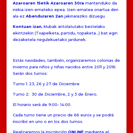
Azaroaren 15etik Azaroaren 30ra
mantenduko da
irekia izen-emateko epea. Izen-ematea onartua den
ala ez
Abenduraren 2an
jakinaraziko dizuegu.
Kontuan izan
, klubak antolatutako bestelako
ekintzekin (Txapelketa, partidu, topaketa…) bat egin
dezaketela negulekuetako jardunek.
Estás navidades, también, organizaremos colonias de
invierno para niños y niñas nacidos entre 2011 y 2016.
Serán dos turnos:
Turno 1: 23, 26 y 27 de Diciembre
Turno 2: 30 de Diciembre, 2 y 3 de Enero.
El horario será de 9:00- 14:00.
Cada turno tiene un precio de 66 euros y se podrá
inscribir en uno o en los dos turnos.
Realizaremos la inscripción
ONLINE
mediante el