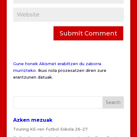
Gune honek Akismet erabiltzen du zaborra
murrizteko.
Ikusi nola prozesatzen diren zure
erantzunen datuak
.
Azken mezuak
Touring KE-ren Futbol Eskola 26-27