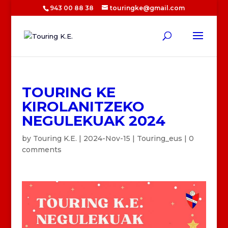
943 00 88 38
touringke@gmail.com
TOURING KE
KIROLANITZEKO
NEGULEKUAK 2024
by
Touring K.E.
|
2024-Nov-15
|
Touring_eus
|
0
comments