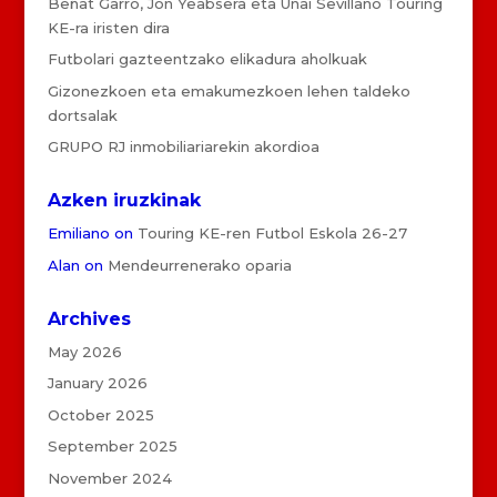
Beñat Garro, Jon Yeabsera eta Unai Sevillano Touring
KE-ra iristen dira
Futbolari gazteentzako elikadura aholkuak
Gizonezkoen eta emakumezkoen lehen taldeko
dortsalak
GRUPO RJ inmobiliariarekin akordioa
Azken iruzkinak
Emiliano
on
Touring KE-ren Futbol Eskola 26-27
Alan
on
Mendeurrenerako oparia
Archives
May 2026
January 2026
October 2025
September 2025
November 2024