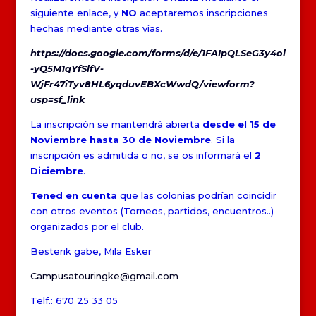
siguiente enlace, y
NO
aceptaremos inscripciones
hechas mediante otras vías.
https://docs.google.com/forms/d/e/1FAIpQLSeG3y4ol
-yQ5M1qYfSlfV-
WjFr47iTyv8HL6yqduvEBXcWwdQ/viewform?
usp=sf_link
La inscripción se mantendrá abierta
desde el 15 de
Noviembre hasta 30 de Noviembre
. Si la
inscripción es admitida o no, se os informará el
2
Diciembre
.
Tened en cuenta
que las colonias podrían coincidir
con otros eventos (Torneos, partidos, encuentros..)
organizados por el club.
Besterik gabe, Mila Esker
Campusatouringke@gmail.com
Telf.: 670 25 33 05