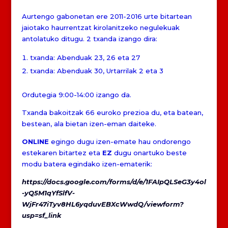
Aurtengo gabonetan ere 2011-2016 urte bitartean
jaiotako haurrentzat kirolanitzeko negulekuak
antolatuko ditugu. 2 txanda izango dira:
txanda: Abenduak 23, 26 eta 27
txanda: Abenduak 30, Urtarrilak 2 eta 3
Ordutegia 9:00-14:00 izango da.
Txanda bakoitzak 66 euroko prezioa du, eta batean,
bestean, ala bietan izen-eman daiteke.
ONLINE
egingo dugu izen-emate hau ondorengo
estekaren bitartez eta
EZ
dugu onartuko beste
modu batera egindako izen-ematerik:
https://docs.google.com/forms/d/e/1FAIpQLSeG3y4ol
-yQ5M1qYfSlfV-
WjFr47iTyv8HL6yqduvEBXcWwdQ/viewform?
usp=sf_link