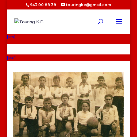
943 00 88 38
touringke@gmail.com
[:es]
[:eu]