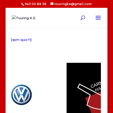
943 00 88 38
touringke@gmail.com
[qsm quiz=1]