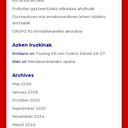
KE-ra iristen dira
Futbolari gazteentzako elikadura aholkuak
Gizonezkoen eta emakumezkoen lehen taldeko
dortsalak
GRUPO RJ inmobiliariarekin akordioa
Azken iruzkinak
Emiliano
on
Touring KE-ren Futbol Eskola 26-27
Alan
on
Mendeurrenerako oparia
Archives
May 2026
January 2026
October 2025
September 2025
November 2024
March 2024