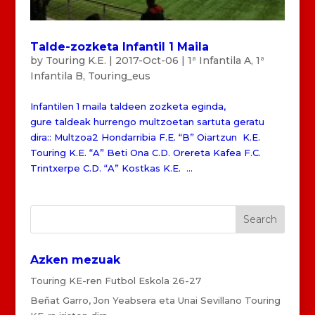
Talde-zozketa Infantil 1 Maila
by
Touring K.E.
|
2017-Oct-06
|
1ª Infantila A
,
1ª
Infantila B
,
Touring_eus
Infantilen 1 maila taldeen zozketa eginda,
gure taldeak hurrengo multzoetan sartuta geratu
dira:: Multzoa2 Hondarribia F.E. “B” Oiartzun K.E.
Touring K.E. “A” Beti Ona C.D. Orereta Kafea F.C.
Trintxerpe C.D. “A” Kostkas K.E. ...
Azken mezuak
Touring KE-ren Futbol Eskola 26-27
Beñat Garro, Jon Yeabsera eta Unai Sevillano Touring