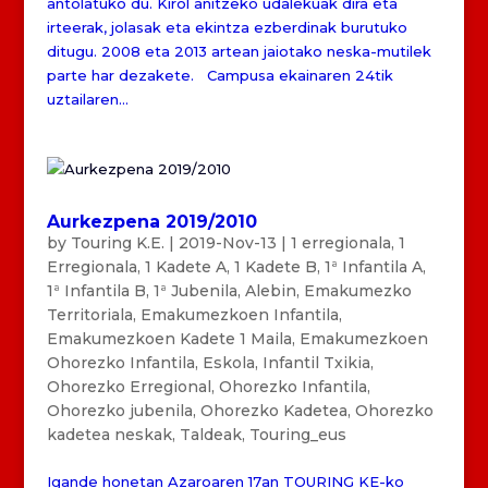
antolatuko du. Kirol anitzeko udalekuak dira eta
irteerak, jolasak eta ekintza ezberdinak burutuko
ditugu. 2008 eta 2013 artean jaiotako neska-mutilek
parte har dezakete. Campusa ekainaren 24tik
uztailaren...
Aurkezpena 2019/2010
by
Touring K.E.
|
2019-Nov-13
|
1 erregionala
,
1
Erregionala
,
1 Kadete A
,
1 Kadete B
,
1ª Infantila A
,
1ª Infantila B
,
1ª Jubenila
,
Alebin
,
Emakumezko
Territoriala
,
Emakumezkoen Infantila
,
Emakumezkoen Kadete 1 Maila
,
Emakumezkoen
Ohorezko Infantila
,
Eskola
,
Infantil Txikia
,
Ohorezko Erregional
,
Ohorezko Infantila
,
Ohorezko jubenila
,
Ohorezko Kadetea
,
Ohorezko
kadetea neskak
,
Taldeak
,
Touring_eus
Igande honetan Azaroaren 17an TOURING KE-ko