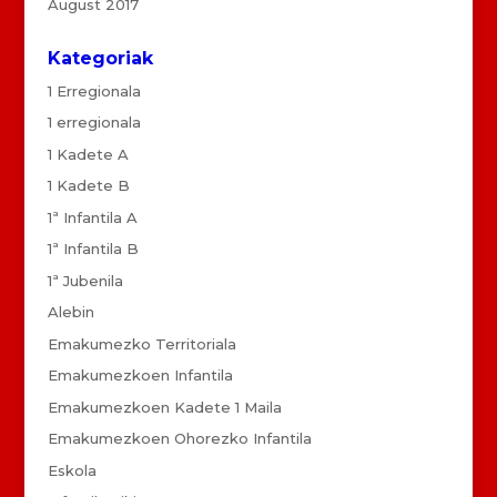
August 2017
Kategoriak
1 Erregionala
1 erregionala
1 Kadete A
1 Kadete B
1ª Infantila A
1ª Infantila B
1ª Jubenila
Alebin
Emakumezko Territoriala
Emakumezkoen Infantila
Emakumezkoen Kadete 1 Maila
Emakumezkoen Ohorezko Infantila
Eskola