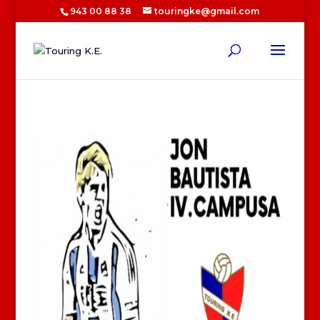
943 00 88 38
touringke@gmail.com