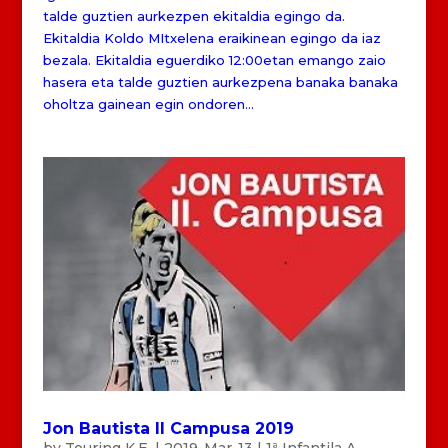
talde guztien aurkezpen ekitaldia egingo da.
Ekitaldia Koldo MItxelena eraikinean egingo da iaz
bezala. Ekitaldia eguerdiko 12:00etan emango zaio
hasera eta talde guztien aurkezpena banaka banaka
oholtza gainean egin ondoren...
Jon Bautista II Campusa 2019
by
Touring K.E.
|
2019-Mar-13
|
1ª Infantila A
,