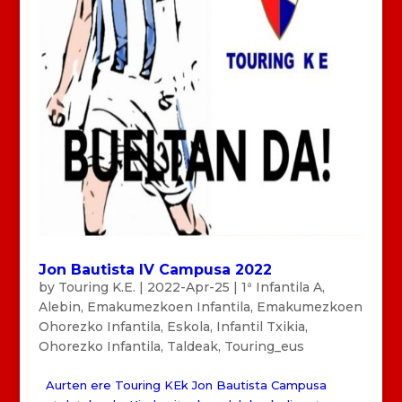
Jon Bautista IV Campusa 2022
by
Touring K.E.
|
2022-Apr-25
|
1ª Infantila A
,
Alebin
,
Emakumezkoen Infantila
,
Emakumezkoen
Ohorezko Infantila
,
Eskola
,
Infantil Txikia
,
Ohorezko Infantila
,
Taldeak
,
Touring_eus
Aurten ere Touring KEk Jon Bautista Campusa