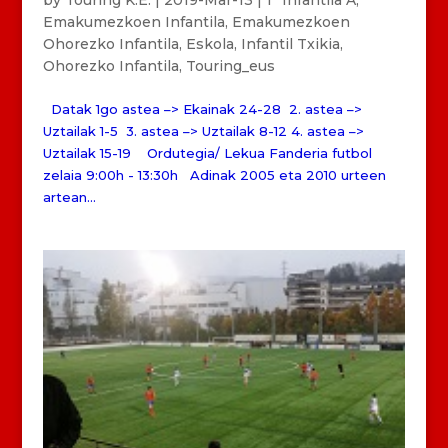
Emakumezkoen Infantila
,
Emakumezkoen
Ohorezko Infantila
,
Eskola
,
Infantil Txikia
,
Ohorezko Infantila
,
Touring_eus
Datak 1go astea –> Ekainak 24-28 2. astea –>
Uztailak 1-5 3. astea –> Uztailak 8-12 4. astea –>
Uztailak 15-19 Ordutegia/ Lekua Fanderia futbol
zelaia 9:00h - 13:30h Adinak 2005 eta 2010 urteen
artean...