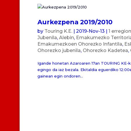
Aurkezpena 2019/2010
by
Touring K.E.
|
2019-Nov-13
|
1 erregio
Jubenila
,
Alebin
,
Emakumezko Territori
Emakumezkoen Ohorezko Infantila
,
Es
Ohorezko jubenila
,
Ohorezko Kadetea
,
Igande honetan Azaroaren 17an TOURING KE-ko t
egingo da iaz bezala. Ekitaldia eguerdiko 12:
gainean egin ondoren...