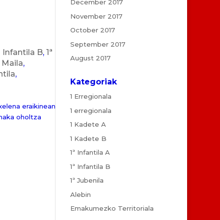
December 2017
November 2017
October 2017
September 2017
ª Infantila B
,
1ª
August 2017
Maila
,
tila
,
Kategoriak
1 Erregionala
elena eraikinean
1 erregionala
naka oholtza
1 Kadete A
1 Kadete B
1ª Infantila A
1ª Infantila B
1ª Jubenila
Alebin
Emakumezko Territoriala