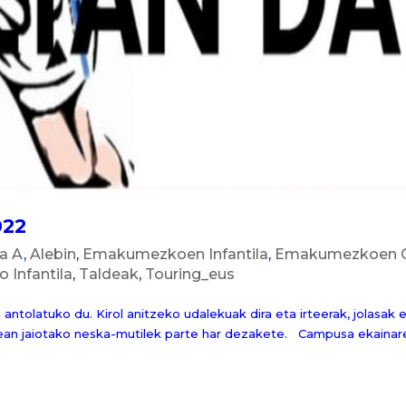
022
la A
,
Alebin
,
Emakumezkoen Infantila
,
Emakumezkoen 
 Infantila
,
Taldeak
,
Touring_eus
tolatuko du. Kirol anitzeko udalekuak dira eta irteerak, jolasak 
tean jaiotako neska-mutilek parte har dezakete. Campusa ekainar