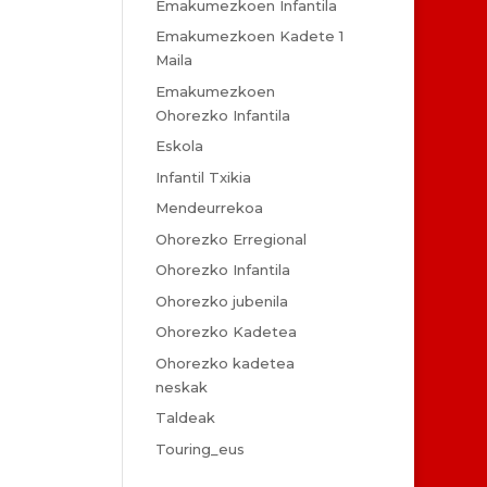
Emakumezkoen Infantila
Emakumezkoen Kadete 1
Maila
Emakumezkoen
Ohorezko Infantila
Eskola
Infantil Txikia
Mendeurrekoa
Ohorezko Erregional
Ohorezko Infantila
Ohorezko jubenila
Ohorezko Kadetea
Ohorezko kadetea
neskak
Taldeak
Touring_eus