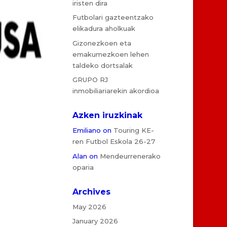
iristen dira
Futbolari gazteentzako
elikadura aholkuak
Gizonezkoen eta
emakumezkoen lehen
taldeko dortsalak
GRUPO RJ
inmobiliariarekin akordioa
Azken iruzkinak
Emiliano
on
Touring KE-
ren Futbol Eskola 26-27
Alan
on
Mendeurrenerako
oparia
Archives
May 2026
January 2026