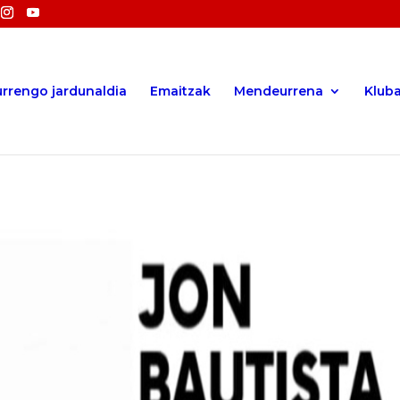
rrengo jardunaldia
Emaitzak
Mendeurrena
Klub