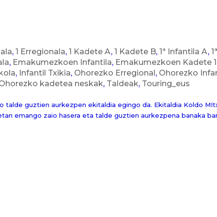
nala
,
1 Erregionala
,
1 Kadete A
,
1 Kadete B
,
1ª Infantila A
,
1
ala
,
Emakumezkoen Infantila
,
Emakumezkoen Kadete 1 
kola
,
Infantil Txikia
,
Ohorezko Erregional
,
Ohorezko Infan
Ohorezko kadetea neskak
,
Taldeak
,
Touring_eus
alde guztien aurkezpen ekitaldia egingo da. Ekitaldia Koldo MItx
00etan emango zaio hasera eta talde guztien aurkezpena banaka ba