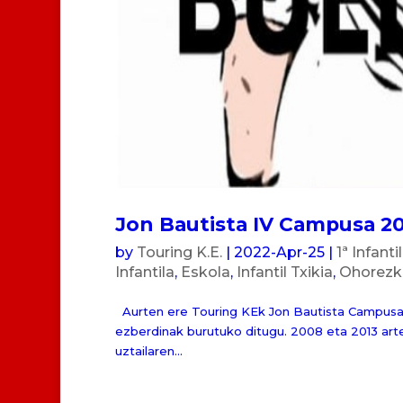
Jon Bautista IV Campusa 2
by
Touring K.E.
|
2022-Apr-25
|
1ª Infanti
Infantila
,
Eskola
,
Infantil Txikia
,
Ohorezko
Aurten ere Touring KEk Jon Bautista Campusa an
ezberdinak burutuko ditugu. 2008 eta 2013 ar
uztailaren...