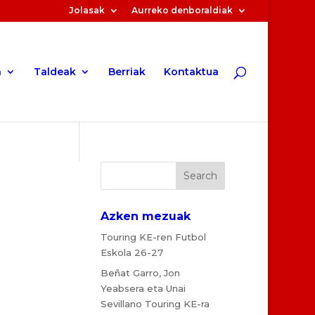
Jolasak
Aurreko denboraldiak
a
Taldeak
Berriak
Kontaktua
Azken mezuak
Touring KE-ren Futbol
Eskola 26-27
Beñat Garro, Jon
Yeabsera eta Unai
Sevillano Touring KE-ra