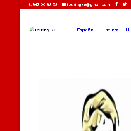
943 00 88 38
touringke@gmail.com
Español
Hasiera
Hu