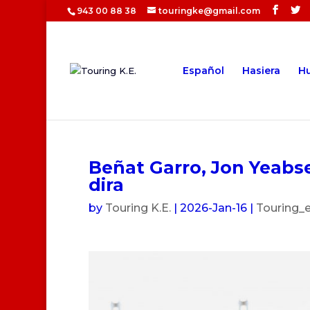
943 00 88 38
touringke@gmail.com
Español
Hasiera
Hu
Beñat Garro, Jon Yeabse
dira
by
Touring K.E.
|
2026-Jan-16
|
Touring_