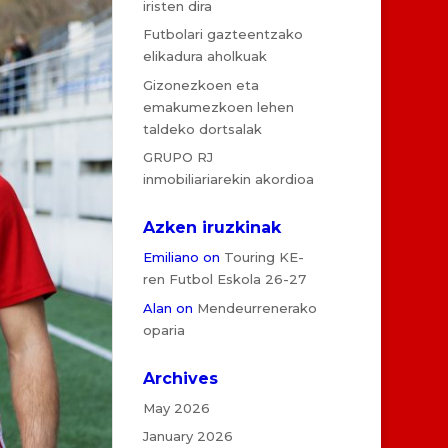
iristen dira
Futbolari gazteentzako
elikadura aholkuak
Gizonezkoen eta
emakumezkoen lehen
taldeko dortsalak
GRUPO RJ
inmobiliariarekin akordioa
Azken iruzkinak
Emiliano
on
Touring KE-
ren Futbol Eskola 26-27
Alan
on
Mendeurrenerako
oparia
Archives
May 2026
January 2026