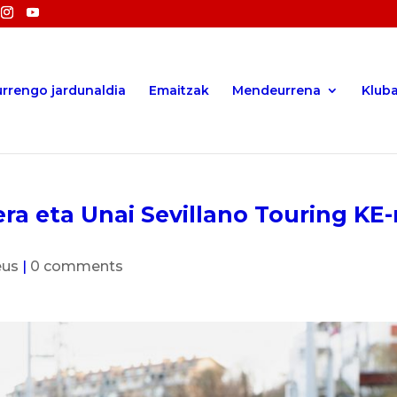
rrengo jardunaldia
Emaitzak
Mendeurrena
Klub
ra eta Unai Sevillano Touring KE-r
eus
|
0 comments