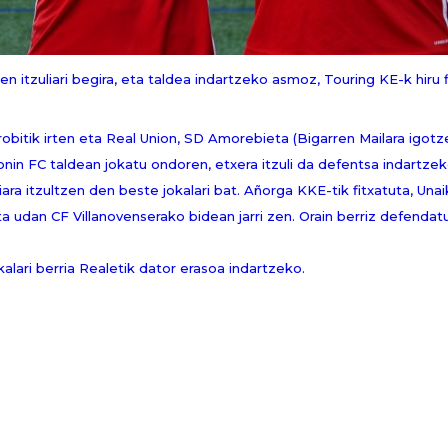
n itzuliari begira, eta taldea indartzeko asmoz, Touring KE-k hiru 
obitik irten eta Real Union, SD Amorebieta (Bigarren Mailara igotze
onin FC taldean jokatu ondoren, etxera itzuli da defentsa indartze
ara itzultzen den beste jokalari bat. Añorga KKE-tik fitxatuta, Una
a udan CF Villanovenserako bidean jarri zen. Orain berriz defenda
alari berria Realetik dator erasoa indartzeko.