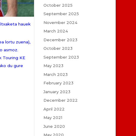
October 2025
September 2025
November 2024
fitxaketa hauek
March 2024
December 2023
a lortu zuena),
October 2023
ko asmoz.
September 2023
ik Touring KE
tuko du gure
May 2023
March 2023
February 2023
January 2023
December 2022
April 2022
May 2021
June 2020
May 2020