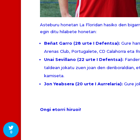
Asteburu honetan La Floridan hasiko den bigarre
egin ditu hilabete honetan:
Beñat Garro (28 urte I Defentsa):
Gure harr
Arenas Club, Portugalete, CD Calahorra eta R
Unai Sevillano (22 urte I Defentsa):
Fanderi
taldean jokatu zuen joan den denboraldian, et
kamiseta.
Jon Yeabsera (20 urte I Aurrelaria):
Gure jok
Ongi etorri hiruoi!
0