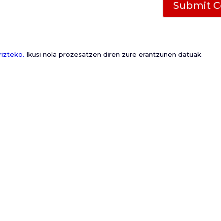
rizteko.
Ikusi nola prozesatzen diren zure erantzunen datuak
.