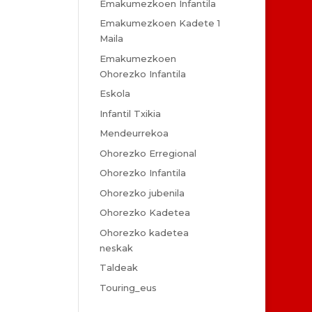
Emakumezkoen Infantila
Emakumezkoen Kadete 1
Maila
Emakumezkoen
Ohorezko Infantila
Eskola
Infantil Txikia
Mendeurrekoa
Ohorezko Erregional
Ohorezko Infantila
Ohorezko jubenila
Ohorezko Kadetea
Ohorezko kadetea
neskak
Taldeak
Touring_eus