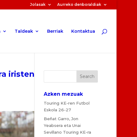
Jolasak
Aurreko denboraldiak
a
Taldeak
Berriak
Kontaktua
a iristen
Azken mezuak
Touring KE-ren Futbol
Eskola 26-27
Beñat Garro, Jon
Yeabsera eta Unai
Sevillano Touring KE-ra