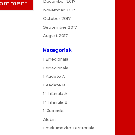
December 2017
November 2017
October 2017
September 2017
August 2017
Kategoriak
1 Erregionala
1 erregionala
1 Kadete A
1 Kadete B
1ª Infantila A
1ª Infantila B
1ª Jubenila
Alebin
Emakumezko Territoriala