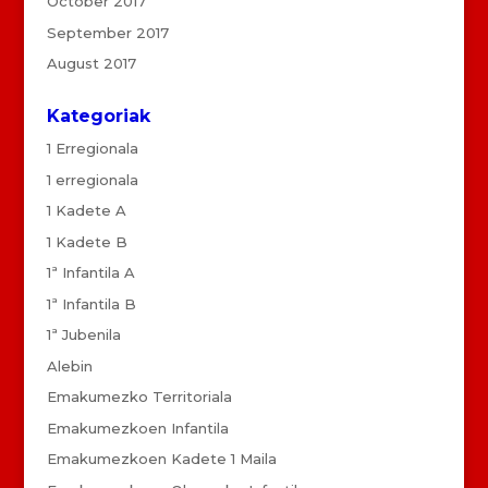
October 2017
September 2017
August 2017
Kategoriak
1 Erregionala
1 erregionala
1 Kadete A
1 Kadete B
1ª Infantila A
1ª Infantila B
1ª Jubenila
Alebin
Emakumezko Territoriala
Emakumezkoen Infantila
Emakumezkoen Kadete 1 Maila