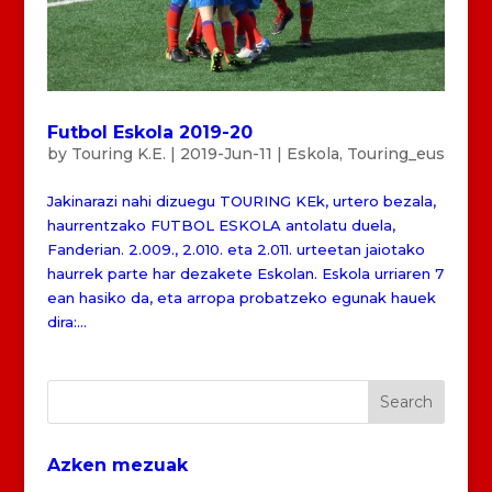
Futbol Eskola 2019-20
by
Touring K.E.
|
2019-Jun-11
|
Eskola
,
Touring_eus
Jakinarazi nahi dizuegu TOURING KEk, urtero bezala,
haurrentzako FUTBOL ESKOLA antolatu duela,
Fanderian. 2.009., 2.010. eta 2.011. urteetan jaiotako
haurrek parte har dezakete Eskolan. Eskola urriaren 7
ean hasiko da, eta arropa probatzeko egunak hauek
dira:...
Azken mezuak