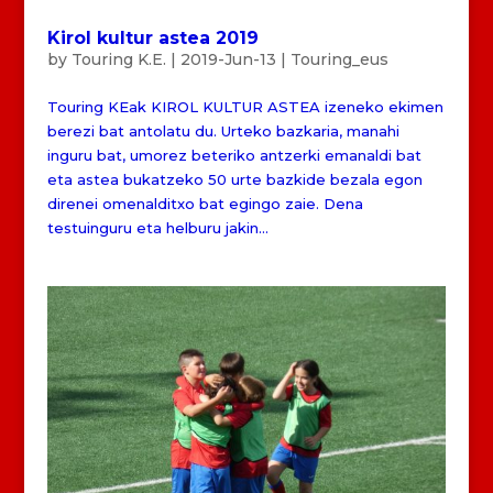
Kirol kultur astea 2019
by
Touring K.E.
|
2019-Jun-13
|
Touring_eus
Touring KEak KIROL KULTUR ASTEA izeneko ekimen
berezi bat antolatu du. Urteko bazkaria, manahi
inguru bat, umorez beteriko antzerki emanaldi bat
eta astea bukatzeko 50 urte bazkide bezala egon
direnei omenalditxo bat egingo zaie. Dena
testuinguru eta helburu jakin...