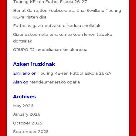
Touring KE-ren Futbol Eskola 26-27
Beñat Garro, Jon Yeabsera eta Unai Sevillano Touring
KE-ra iristen dira
Futbolari gazteentzako elikadura aholkuak
Gizonezkoen eta emakumezkoen lehen taldeko
dortsalak
GRUPO RJ inmobiliariarekin akordioa
Azken iruzkinak
Emiliano
on
Touring KE-ren Futbol Eskola 26-27
Alan
on
Mendeurrenerako oparia
Archives
May 2026
January 2026
October 2025
September 2025