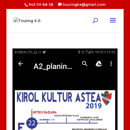
943 00 88 38
touringke@gmail.com