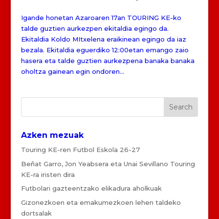
Igande honetan Azaroaren 17an TOURING KE-ko
talde guztien aurkezpen ekitaldia egingo da.
Ekitaldia Koldo MItxelena eraikinean egingo da iaz
bezala. Ekitaldia eguerdiko 12:00etan emango zaio
hasera eta talde guztien aurkezpena banaka banaka
oholtza gainean egin ondoren...
Azken mezuak
Touring KE-ren Futbol Eskola 26-27
Beñat Garro, Jon Yeabsera eta Unai Sevillano Touring
KE-ra iristen dira
Futbolari gazteentzako elikadura aholkuak
Gizonezkoen eta emakumezkoen lehen taldeko
dortsalak