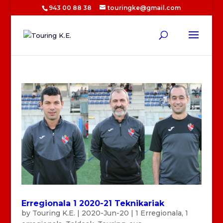
943 00 88 38
touringke@gmail.com
Erregionala 1 2020-21 Teknikariak
by
Touring K.E.
|
2020-Jun-20
|
1 Erregionala
,
1