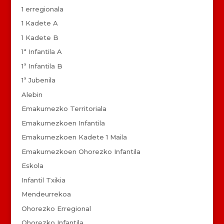
1 erregionala
1 Kadete A
1 Kadete B
1ª Infantila A
1ª Infantila B
1ª Jubenila
Alebin
Emakumezko Territoriala
Emakumezkoen Infantila
Emakumezkoen Kadete 1 Maila
Emakumezkoen Ohorezko Infantila
Eskola
Infantil Txikia
Mendeurrekoa
Ohorezko Erregional
Ohorezko Infantila