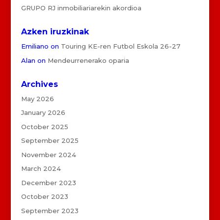
GRUPO RJ inmobiliariarekin akordioa
Azken iruzkinak
Emiliano
on
Touring KE-ren Futbol Eskola 26-27
Alan
on
Mendeurrenerako oparia
Archives
May 2026
January 2026
October 2025
September 2025
November 2024
March 2024
December 2023
October 2023
September 2023