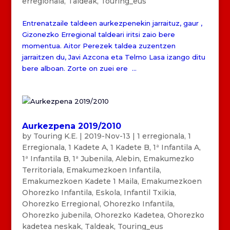
erregionala
,
Taldeak
,
Touring_eus
Entrenatzaile taldeen aurkezpenekin jarraituz, gaur ,
Gizonezko Erregional taldeari iritsi zaio bere
momentua. Aitor Perezek taldea zuzentzen
jarraitzen du, Javi Azcona eta Telmo Lasa izango ditu
bere alboan. Zorte on zuei ere ...
Aurkezpena 2019/2010
by
Touring K.E.
|
2019-Nov-13
|
1 erregionala
,
1
Erregionala
,
1 Kadete A
,
1 Kadete B
,
1ª Infantila A
,
1ª Infantila B
,
1ª Jubenila
,
Alebin
,
Emakumezko
Territoriala
,
Emakumezkoen Infantila
,
Emakumezkoen Kadete 1 Maila
,
Emakumezkoen
Ohorezko Infantila
,
Eskola
,
Infantil Txikia
,
Ohorezko Erregional
,
Ohorezko Infantila
,
Ohorezko jubenila
,
Ohorezko Kadetea
,
Ohorezko
kadetea neskak
,
Taldeak
,
Touring_eus