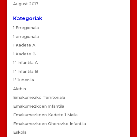
August 2017
Kategoriak
1 Erregionala
1 erregionala
1 Kadete A
1 Kadete B
1ª Infantila A
1ª Infantila B
1ª Jubenila
Alebin
Emakumezko Territoriala
Emakumezkoen Infantila
Emakumezkoen Kadete 1 Maila
Emakumezkoen Ohorezko Infantila
Eskola