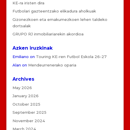
KE-ra iristen dira
Futbolari gazteentzako elikadura aholkuak
Gizonezkoen eta emakumezkoen lehen taldeko
dortsalak
GRUPO RJ inmobiliariarekin akordioa
Azken iruzkinak
Emiliano
on
Touring KE-ren Futbol Eskola 26-27
Alan
on
Mendeurrenerako oparia
Archives
May 2026
January 2026
October 2025
September 2025
November 2024
March 2024