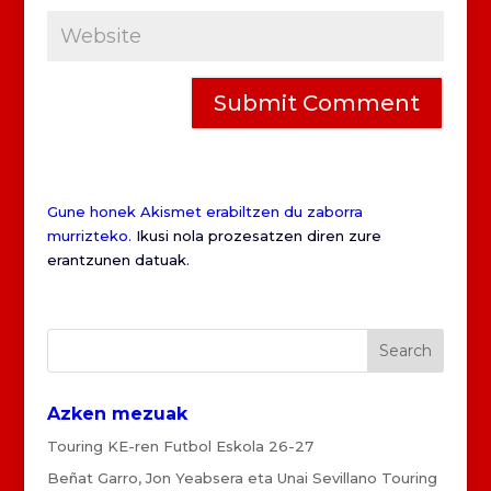
Gune honek Akismet erabiltzen du zaborra
murrizteko.
Ikusi nola prozesatzen diren zure
erantzunen datuak
.
Azken mezuak
Touring KE-ren Futbol Eskola 26-27
Beñat Garro, Jon Yeabsera eta Unai Sevillano Touring