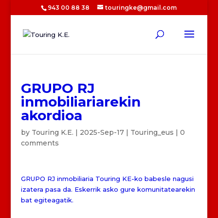
943 00 88 38
touringke@gmail.com
GRUPO RJ
inmobiliariarekin
akordioa
by
Touring K.E.
|
2025-Sep-17
|
Touring_eus
|
0
comments
GRUPO RJ inmobiliaria Touring KE-ko babesle nagusi
izatera pasa da. Eskerrik asko gure komunitatearekin
bat egiteagatik.