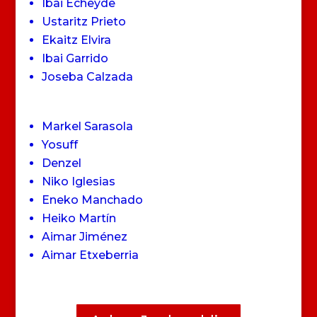
Ibai Echeyde
Ustaritz Prieto
Ekaitz Elvira
Ibai Garrido
Joseba Calzada
Markel Sarasola
Yosuff
Denzel
Niko Iglesias
Eneko Manchado
Heiko Martín
Aimar Jiménez
Aimar Etxeberria