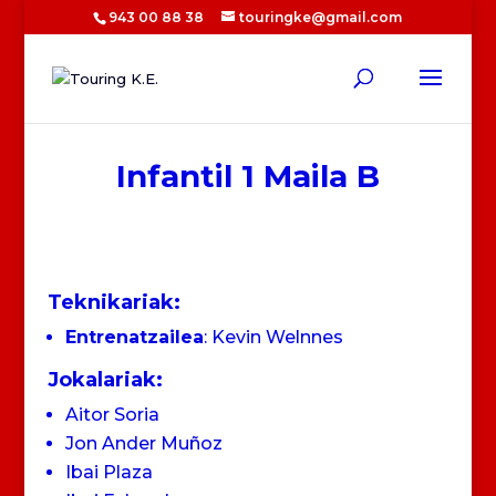
943 00 88 38
touringke@gmail.com
Infantil 1 Maila B
Teknikariak:
Entrenatzailea
: Kevin Welnnes
Jokalariak:
Aitor Soria
Jon Ander Muñoz
Ibai Plaza