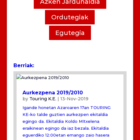
Azken Jardunaldia
Ordutegiak
Egutegia
Berriak:
Aurkezpena 2019/2010
by
Touring K.E.
|
13-Nov-2019
Igande honetan Azaroaren 17an TOURING
KE-ko talde guztien aurkezpen ekitaldia
egingo da. Ekitaldia Koldo MItxelena
eraikinean egingo da iaz bezala. Ekitaldia
eguerdiko 12:00etan emango zaio hasera