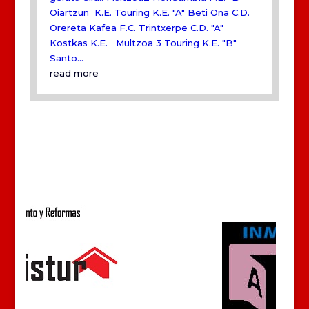
Oiartzun K.E. Touring K.E. "A" Beti Ona C.D.
Orereta Kafea F.C. Trintxerpe C.D. "A"
Kostkas K.E. Multzoa 3 Touring K.E. "B"
Santo...
read more