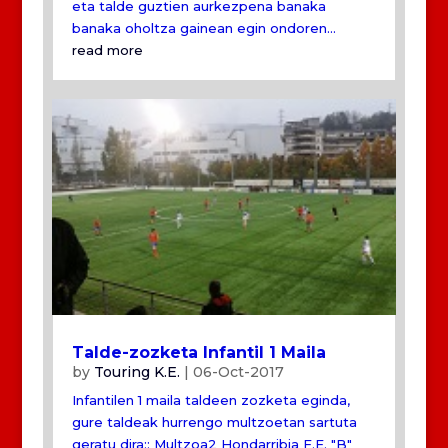
eta talde guztien aurkezpena banaka
banaka oholtza gainean egin ondoren...
read more
Talde-zozketa Infantil 1 Maila
by
Touring K.E.
|
06-Oct-2017
Infantilen 1 maila taldeen zozketa eginda,
gure taldeak hurrengo multzoetan sartuta
geratu dira:: Multzoa2 Hondarribia F.E. "B"