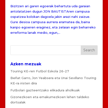
Bizitzen ari garen egoerak behartuta uda garaian
antolatatzen dugun JON BAUTISTAren campusa
ospatzea kolokan dagoela jakin arazi nahi zaizue.
Gure desioa campusa aurrera eramatea da, baina
kanpo egoeren eraginez, eta zelaian egin beharreko
erreforma lanak medio, egun,...
Azken mezuak
Touring KE-ren Futbol Eskola 26-27
Beñat Garro, Jon Yeabsera eta Unai Sevillano Touring
KE-ra iristen dira
Futbolari gazteentzako elikadura aholkuak
Gizonezkoen eta emakumezkoen lehen taldeko
dortsalak