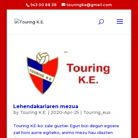
943 00 88 38
touringke@gmail.com
Lehendakariaren mezua
by
Touring K.E.
|
2020-Apr-25
|
Touring_eus
Touring KE-ko zale guztiei Egun bizi degun egoera
zail honi aurre egiteko, animo mezu hau idazten