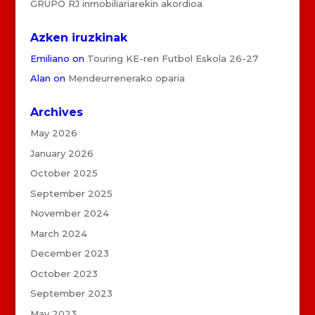
GRUPO RJ inmobiliariarekin akordioa
Azken iruzkinak
Emiliano
on
Touring KE-ren Futbol Eskola 26-27
Alan
on
Mendeurrenerako oparia
Archives
May 2026
January 2026
October 2025
September 2025
November 2024
March 2024
December 2023
October 2023
September 2023
May 2023