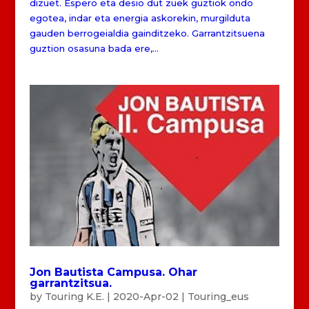
dizuet. Espero eta desio dut zuek guztiok ondo
egotea, indar eta energia askorekin, murgilduta
gauden berrogeialdia gainditzeko. Garrantzitsuena
guztion osasuna bada ere,...
Jon Bautista Campusa. Ohar
garrantzitsua.
by
Touring K.E.
|
2020-Apr-02
|
Touring_eus