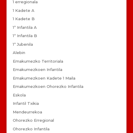
1 erregionala
1 Kadete A
1 Kadete B
1ª Infantila A
1ª Infantila B
1ª Jubenila
Alebin
Emakumezko Territoriala
Emakumezkoen Infantila
Emakumezkoen Kadete 1 Maila
Emakumezkoen Ohorezko Infantila
Eskola
Infantil Txikia
Mendeurrekoa
Ohorezko Erregional
Ohorezko Infantila