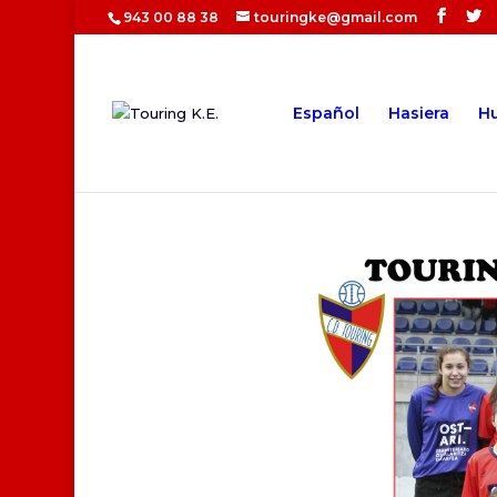
943 00 88 38
touringke@gmail.com
Español
Hasiera
Hu