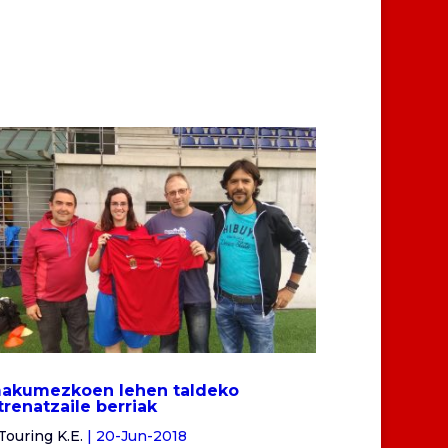
akumezkoen lehen taldeko
trenatzaile berriak
Touring K.E.
|
20-Jun-2018