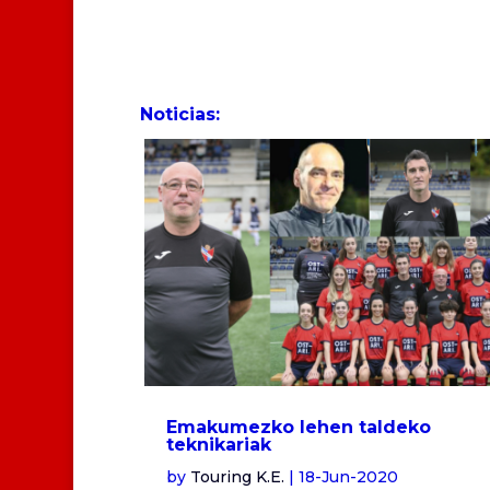
Noticias:
Emakumezko lehen taldeko
teknikariak
by
Touring K.E.
|
18-Jun-2020