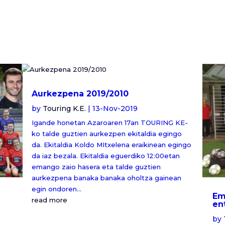
Aurkezpena 2019/2010
by
Touring K.E.
|
13-Nov-2019
Igande honetan Azaroaren 17an TOURING KE-
ko talde guztien aurkezpen ekitaldia egingo
da. Ekitaldia Koldo MItxelena eraikinean egingo
da iaz bezala. Ekitaldia eguerdiko 12:00etan
emango zaio hasera eta talde guztien
aurkezpena banaka banaka oholtza gainean
egin ondoren...
Em
read more
en
by