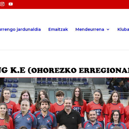
rrengo jardunaldia
Emaitzak
Mendeurrena
Klub