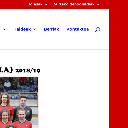
Jolasak
Aurreko denboraldiak
a
Taldeak
Berriak
Kontaktua