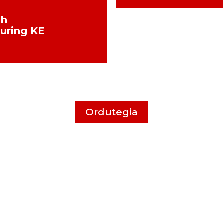
0h
uring KE
Ordutegia