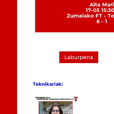
Aita Mari
17-05 15:3
Zumaiako FT - To
6 - 1
Laburpena
Teknikariak: