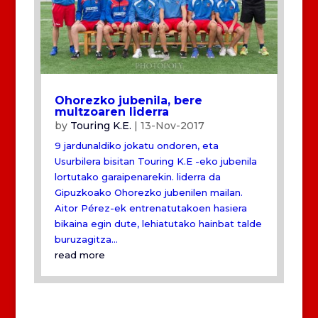
Ohorezko jubenila, bere
multzoaren liderra
by
Touring K.E.
|
13-Nov-2017
9 jardunaldiko jokatu ondoren, eta
Usurbilera bisitan Touring K.E -eko jubenila
lortutako garaipenarekin. liderra da
Gipuzkoako Ohorezko jubenilen mailan.
Aitor Pérez-ek entrenatutakoen hasiera
bikaina egin dute, lehiatutako hainbat talde
buruzagitza...
read more