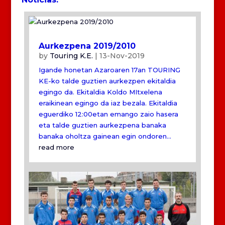
Aurkezpena 2019/2010
by
Touring K.E.
|
13-Nov-2019
Igande honetan Azaroaren 17an TOURING
KE-ko talde guztien aurkezpen ekitaldia
egingo da. Ekitaldia Koldo MItxelena
eraikinean egingo da iaz bezala. Ekitaldia
eguerdiko 12:00etan emango zaio hasera
eta talde guztien aurkezpena banaka
banaka oholtza gainean egin ondoren...
read more