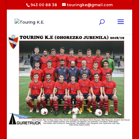
943 00 88 38
touringke@gmail.com