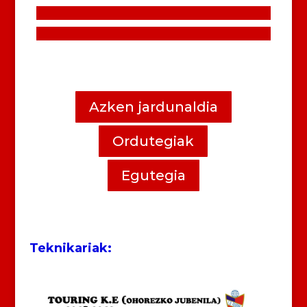
Azken jardunaldia
Ordutegiak
Egutegia
Teknikariak: