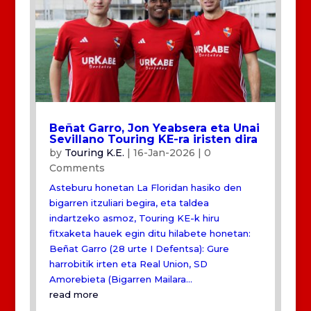
Beñat Garro, Jon Yeabsera eta Unai
Sevillano Touring KE-ra iristen dira
by
Touring K.E.
|
16-Jan-2026
| 0
Comments
Asteburu honetan La Floridan hasiko den
bigarren itzuliari begira, eta taldea
indartzeko asmoz, Touring KE-k hiru
fitxaketa hauek egin ditu hilabete honetan:
Beñat Garro (28 urte I Defentsa): Gure
harrobitik irten eta Real Union, SD
Amorebieta (Bigarren Mailara...
read more