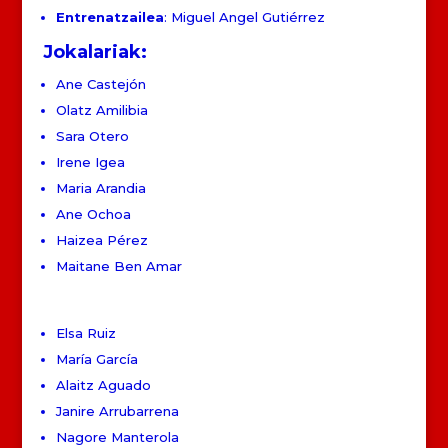
Entrenatzailea
: Miguel Angel Gutiérrez
Jokalariak:
Ane Castejón
Olatz Amilibia
Sara Otero
Irene Igea
Maria Arandia
Ane Ochoa
Haizea Pérez
Maitane Ben Amar
Elsa Ruiz
María García
Alaitz Aguado
Janire Arrubarrena
Nagore Manterola