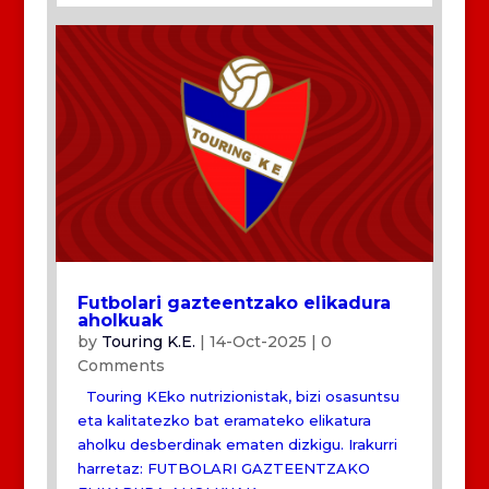
Futbolari gazteentzako elikadura
aholkuak
by
Touring K.E.
|
14-Oct-2025
| 0
Comments
Touring KEko nutrizionistak, bizi osasuntsu
eta kalitatezko bat eramateko elikatura
aholku desberdinak ematen dizkigu. Irakurri
harretaz: FUTBOLARI GAZTEENTZAKO