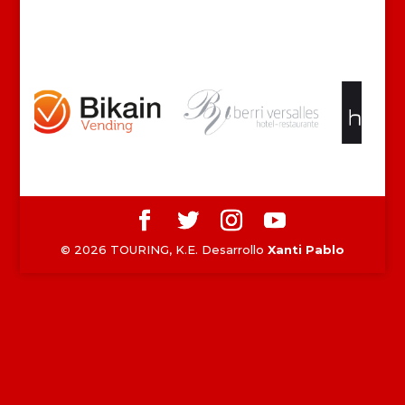
©
2026
TOURING, K.E. Desarrollo
Xanti Pablo