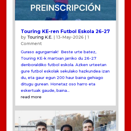
Touring KE-ren Futbol Eskola 26-27
by
Touring K.E.
|
13-May-2026
| 1
Comment
Guraso agurgarriak! Beste urte batez,
Touring KE-k martxan jarriko du 26-27
denboraldiko futbol eskola. Azken urteetan
gure futbol eskolak sekulako hazkundea izan
du, eta gaur egun 200 haur baina gehiago
ditugu gurean. Honetaz oso harro eta
eskertuak gaude, baina...
read more