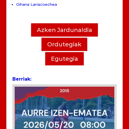
Oihana Larracoechea
Azken Jardunaldia
Ordutegiak
Egutegia
Berriak: