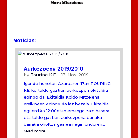
Noticias:
Aurkezpena 2019/2010
by
Touring K.E.
|
13-Nov-2019
Igande honetan Azaroaren 17an TOURING
KE-ko talde guztien aurkezpen ekitaldia
egingo da. Ekitaldia Koldo MItxelena
eraikinean egingo da iaz bezala. Ekitaldia
eguerdiko 12:00etan emango zaio hasera
eta talde guztien aurkezpena banaka
banaka oholtza gainean egin ondoren...
read more