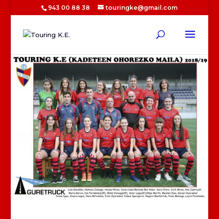
943 00 88 38
touringke@gmail.com