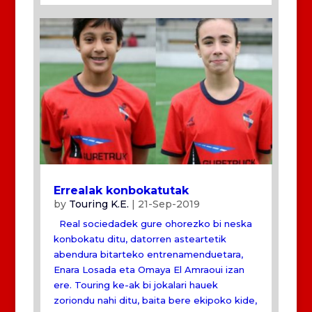
Errealak konbokatutak
by
Touring K.E.
|
21-Sep-2019
Real sociedadek gure ohorezko bi neska
konbokatu ditu, datorren asteartetik
abendura bitarteko entrenamenduetara,
Enara Losada eta Omaya El Amraoui izan
ere. Touring ke-ak bi jokalari hauek
zoriondu nahi ditu, baita bere ekipoko kide,