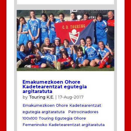
Emakumezkoen Ohore
Kadetearentzat egutegia
argitaratuta
by
Touring K.E.
|
17-Aug-2017
Emakumezkoen Ohore Kadetearentzat
egutegia argitaratuta Patrocinadores
100x100 Touring Egutegia Ohore
Femeninoko Kadetearentzat argitaratuta