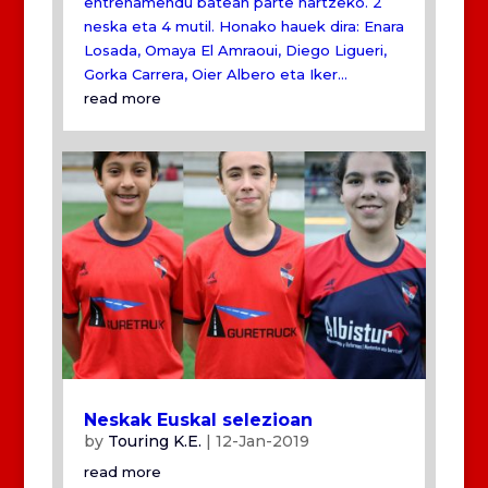
entrenamendu batean parte hartzeko. 2
neska eta 4 mutil. Honako hauek dira: Enara
Losada, Omaya El Amraoui, Diego Ligueri,
Gorka Carrera, Oier Albero eta Iker...
read more
Neskak Euskal selezioan
by
Touring K.E.
|
12-Jan-2019
read more