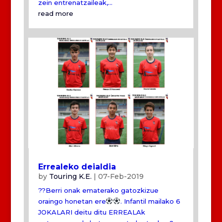
zein entrenatzaileak,...
read more
Errealeko deialdia
by
Touring K.E.
|
07-Feb-2019
??Berri onak ematerako gatozkizue
oraingo honetan ere
. Infantil mailako 6
JOKALARI deitu ditu ERREALAk