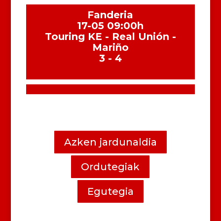
Fanderia
17-05 09:00h
Touring KE - Real Unión -
Mariño
3 - 4
Azken jardunaldia
Ordutegiak
Egutegia