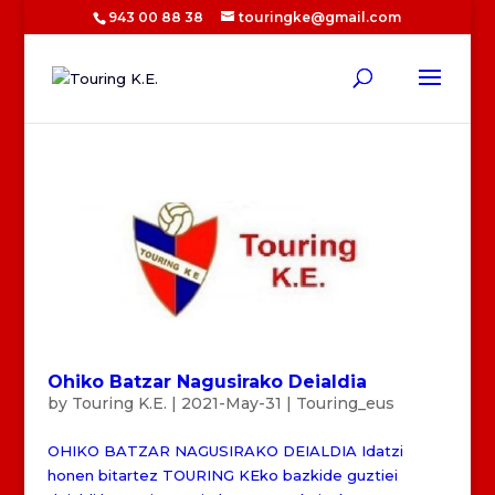
943 00 88 38
touringke@gmail.com
Ohiko Batzar Nagusirako Deialdia
by
Touring K.E.
|
2021-May-31
|
Touring_eus
OHIKO BATZAR NAGUSIRAKO DEIALDIA Idatzi
honen bitartez TOURING KEko bazkide guztiei