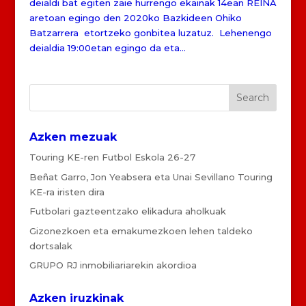
deialdi bat egiten zaie hurrengo ekainak 14ean REINA
aretoan egingo den 2020ko Bazkideen Ohiko
Batzarrera etortzeko gonbitea luzatuz. Lehenengo
deialdia 19:00etan egingo da eta...
Azken mezuak
Touring KE-ren Futbol Eskola 26-27
Beñat Garro, Jon Yeabsera eta Unai Sevillano Touring
KE-ra iristen dira
Futbolari gazteentzako elikadura aholkuak
Gizonezkoen eta emakumezkoen lehen taldeko
dortsalak
GRUPO RJ inmobiliariarekin akordioa
Azken iruzkinak