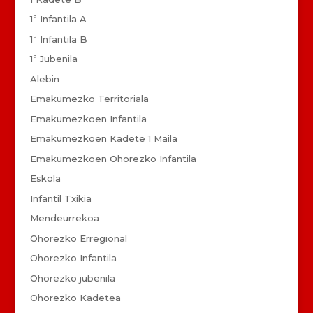
1ª Infantila A
1ª Infantila B
1ª Jubenila
Alebin
Emakumezko Territoriala
Emakumezkoen Infantila
Emakumezkoen Kadete 1 Maila
Emakumezkoen Ohorezko Infantila
Eskola
Infantil Txikia
Mendeurrekoa
Ohorezko Erregional
Ohorezko Infantila
Ohorezko jubenila
Ohorezko Kadetea