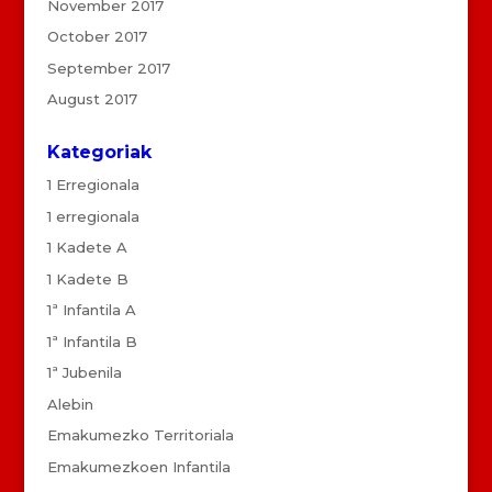
November 2017
October 2017
September 2017
August 2017
Kategoriak
1 Erregionala
1 erregionala
1 Kadete A
1 Kadete B
1ª Infantila A
1ª Infantila B
1ª Jubenila
Alebin
Emakumezko Territoriala
Emakumezkoen Infantila