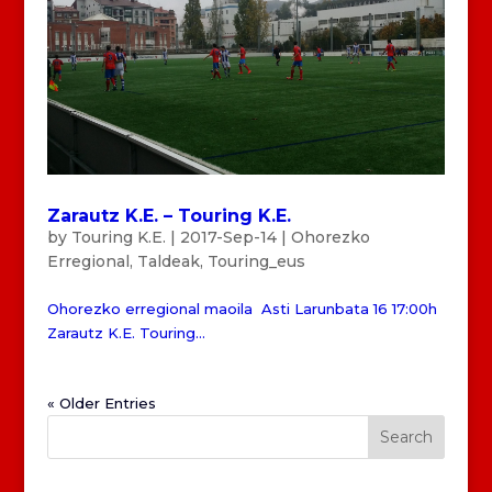
Zarautz K.E. – Touring K.E.
by
Touring K.E.
|
2017-Sep-14
|
Ohorezko
Erregional
,
Taldeak
,
Touring_eus
Ohorezko erregional maoila Asti Larunbata 16 17:00h
Zarautz K.E. Touring...
« Older Entries