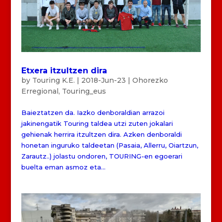
Etxera itzultzen dira
by
Touring K.E.
|
2018-Jun-23
|
Ohorezko
Erregional
,
Touring_eus
Baieztatzen da. Iazko denboraldian arrazoi
jakinengatik Touring taldea utzi zuten jokalari
gehienak herrira itzultzen dira. Azken denboraldi
honetan inguruko taldeetan (Pasaia, Allerru, Oiartzun,
Zarautz..) jolastu ondoren, TOURING-en egoerari
buelta eman asmoz eta...