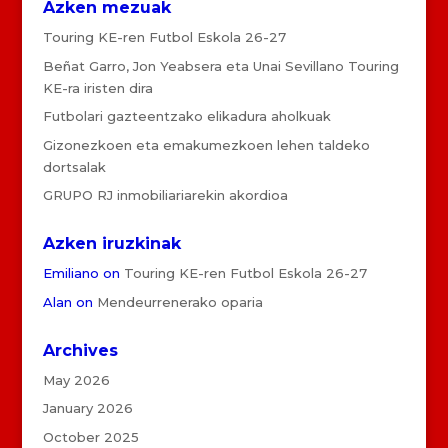
Azken mezuak
Touring KE-ren Futbol Eskola 26-27
Beñat Garro, Jon Yeabsera eta Unai Sevillano Touring
KE-ra iristen dira
Futbolari gazteentzako elikadura aholkuak
Gizonezkoen eta emakumezkoen lehen taldeko
dortsalak
GRUPO RJ inmobiliariarekin akordioa
Azken iruzkinak
Emiliano
on
Touring KE-ren Futbol Eskola 26-27
Alan
on
Mendeurrenerako oparia
Archives
May 2026
January 2026
October 2025