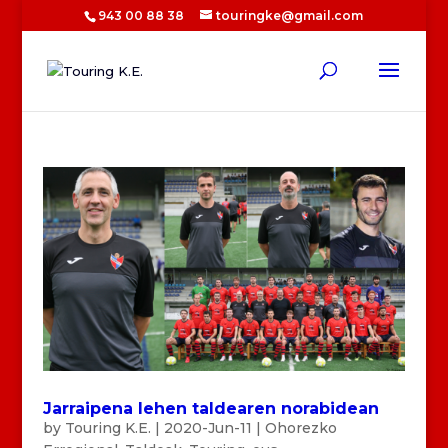
943 00 88 38
touringke@gmail.com
Jarraipena lehen taldearen norabidean
by
Touring K.E.
|
2020-Jun-11
|
Ohorezko