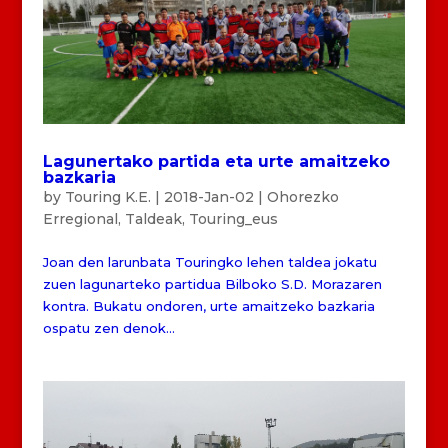
Lagunertako partida eta urte amaitzeko
bazkaria
by
Touring K.E.
|
2018-Jan-02
|
Ohorezko
Erregional
,
Taldeak
,
Touring_eus
Joan den larunbata Touringko lehen taldea jokatu
zuen lagunarteko partidua Bilboko S.D. Morazaren
kontra. Bukatu ondoren, urte amaitzeko bazkaria
ospatu zen denok...