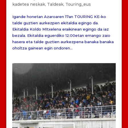
kadetea neskak
,
Taldeak
,
Touring_eus
Igande honetan Azaroaren 17an TOURING KE-ko
talde guztien aurkezpen ekitaldia egingo da.
Ekitaldia Koldo MItxelena eraikinean egingo da iaz
bezala. Ekitaldia eguerdiko 12:00etan emango zaio
hasera eta talde guztien aurkezpena banaka banaka
oholtza gainean egin ondoren...