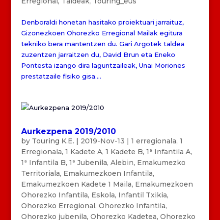
Erregional
,
Taldeak
,
Touring_eus
Denboraldi honetan hasitako proiektuari jarraituz,
Gizonezkoen Ohorezko Erregional Mailak egitura
tekniko bera mantentzen du. Gari Argotek taldea
zuzentzen jarraitzen du, David Brun eta Eneko
Pontesta izango dira laguntzaileak, Unai Moriones
prestatzaile fisiko gisa....
Aurkezpena 2019/2010
by
Touring K.E.
|
2019-Nov-13
|
1 erregionala
,
1
Erregionala
,
1 Kadete A
,
1 Kadete B
,
1ª Infantila A
,
1ª Infantila B
,
1ª Jubenila
,
Alebin
,
Emakumezko
Territoriala
,
Emakumezkoen Infantila
,
Emakumezkoen Kadete 1 Maila
,
Emakumezkoen
Ohorezko Infantila
,
Eskola
,
Infantil Txikia
,
Ohorezko Erregional
,
Ohorezko Infantila
,
Ohorezko jubenila
,
Ohorezko Kadetea
,
Ohorezko