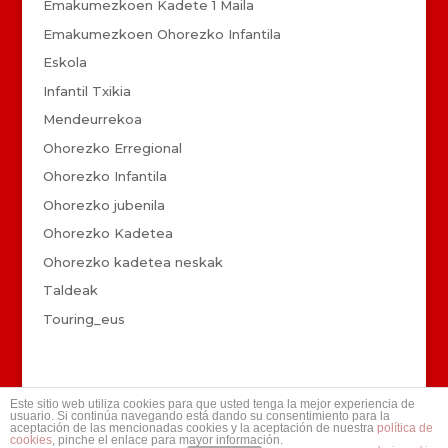
Emakumezkoen Kadete 1 Maila
Emakumezkoen Ohorezko Infantila
Eskola
Infantil Txikia
Mendeurrekoa
Ohorezko Erregional
Ohorezko Infantila
Ohorezko jubenila
Ohorezko Kadetea
Ohorezko kadetea neskak
Taldeak
Touring_eus
Este sitio web utiliza cookies para que usted tenga la mejor experiencia de
usuario. Si continúa navegando está dando su consentimiento para la
aceptación de las mencionadas cookies y la aceptación de nuestra
política de
cookies
, pinche el enlace para mayor información.
©
2026
TOURING, K.E. Desarrollo
Xanti Pablo