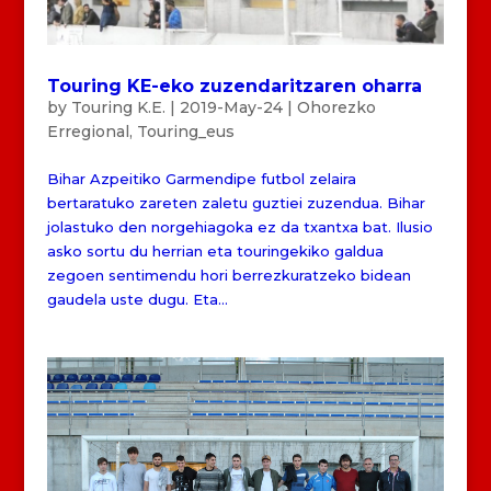
Touring KE-eko zuzendaritzaren oharra
by
Touring K.E.
|
2019-May-24
|
Ohorezko
Erregional
,
Touring_eus
Bihar Azpeitiko Garmendipe futbol zelaira
bertaratuko zareten zaletu guztiei zuzendua. Bihar
jolastuko den norgehiagoka ez da txantxa bat. Ilusio
asko sortu du herrian eta touringekiko galdua
zegoen sentimendu hori berrezkuratzeko bidean
gaudela uste dugu. Eta...