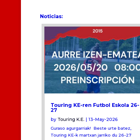
Noticias:
Touring KE-ren Futbol Eskola 26-
27
by
Touring K.E.
|
13-May-2026
Guraso agurgarriak! Beste urte batez,
Touring KE-k martxan jarriko du 26-27