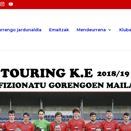
rrengo jardunaldia
Emaitzak
Mendeurrena
Klub