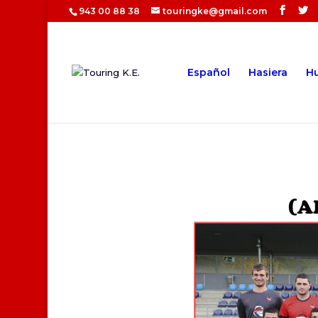
943 00 88 38
touringke@gmail.com
Español
Hasiera
Hu