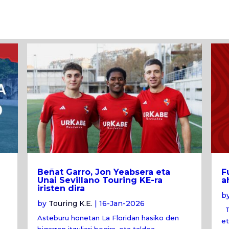
Beñat Garro, Jon Yeabsera eta
F
Unai Sevillano Touring KE-ra
a
iristen dira
b
by
Touring K.E.
|
16-Jan-2026
To
Asteburu honetan La Floridan hasiko den
et
bigarren itzuliari begira, eta taldea