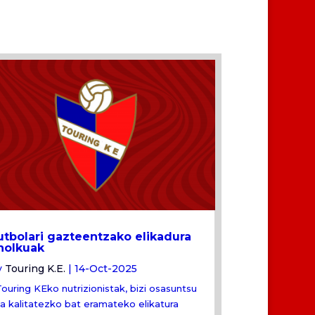
utbolari gazteentzako elikadura
holkuak
y
Touring K.E.
|
14-Oct-2025
uring KEko nutrizionistak, bizi osasuntsu
a kalitatezko bat eramateko elikatura