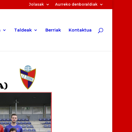
Jolasak
Aurreko denboraldiak
a
Taldeak
Berriak
Kontaktua