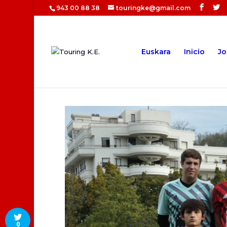
943 00 88 38
touringke@gmail.com
Euskara
Inicio
Jo
0