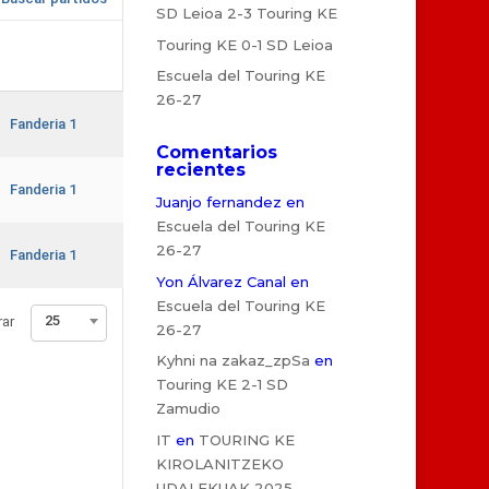
SD Leioa 2-3 Touring KE
Touring KE 0-1 SD Leioa
Escuela del Touring KE
26-27
Fanderia 1
Comentarios
recientes
Fanderia 1
Juanjo fernandez
en
Escuela del Touring KE
26-27
Fanderia 1
Yon Álvarez Canal
en
Escuela del Touring KE
25
rar
26-27
Kyhni na zakaz_zpSa
en
Touring KE 2-1 SD
Zamudio
IT
en
TOURING KE
KIROLANITZEKO
UDALEKUAK 2025