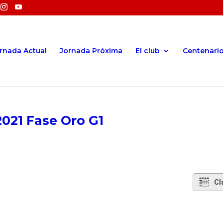
rnada Actual
Jornada Próxima
El club
Centenari
021 Fase Oro G1
Cl